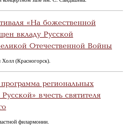
тиваля «На божественной
щен вкладу Русской
Великой Отечественной Войны
и Холл (Красногорск).
 программа региональных
Русской» в честь святителя
го
бластной филармонии.