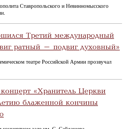
рополита Ставропольского и Невинномысского
ии.
ршился Третий международный
виг ратный – подвиг духовный»
емическом театре Российской Армии прозвучал
 концерт «Хранитель Церкви
летию блаженной кончины
о
 концертном зале им. С. Сайдашева.