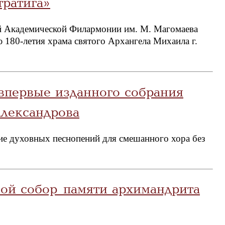
ратига»
й Академической Филармонии им. М. Магомаева
 180-летия храма святого Архангела Михаила г.
впервые изданного собрания
Александрова
ие духовных песнопений для смешанного хора без
вой собор памяти архимандрита