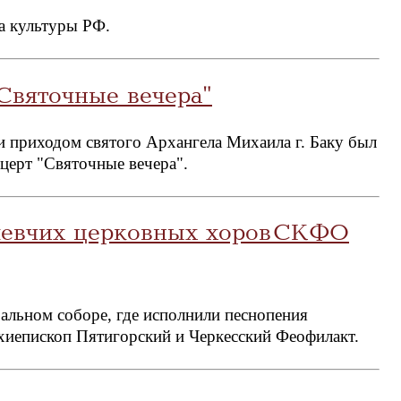
а культуры РФ.
Святочные вечера"
 приходом святого Архангела Михаила г. Баку был
церт "Святочные вечера".
 певчих церковных хоров СКФО
ральном соборе, где исполнили песнопения
хиепископ Пятигорский и Черкесский Феофилакт.