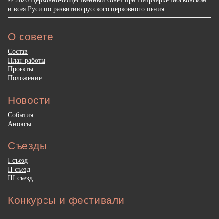
© 2026 Церковно-общественный совет при Патриархе Московском
и всея Руси по развитию русского церковного пения.
О совете
Состав
План работы
Проекты
Положение
Новости
События
Анонсы
Съезды
I съезд
II съезд
III съезд
Конкурсы и фестивали