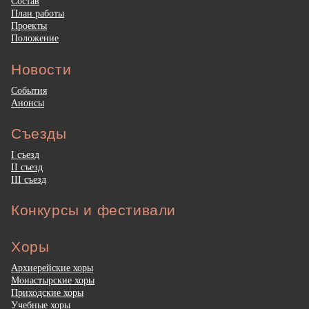
Состав
План работы
Проекты
Положение
Новости
События
Анонсы
Съезды
I съезд
II съезд
III съезд
Конкурсы и фестивали
Хоры
Архиерейские хоры
Монастырские хоры
Приходские хоры
Учебные хоры