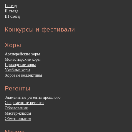
I съезд
II съезд
III съезд
Конкурсы и фестивали
Хоры
Архиерейские хоры
Монастырские хоры
Приходские хоры
Учебные хоры
Хоровые коллективы
Регенты
Знаменитые регенты прошлого
Современные регенты
Образование
Мастер-классы
Обмен опытом
Медиа