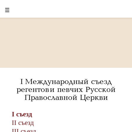
☰
I Международный съезд
регентов и певчих Русской
Православной Церкви
I съезд
II съезд
III съезд