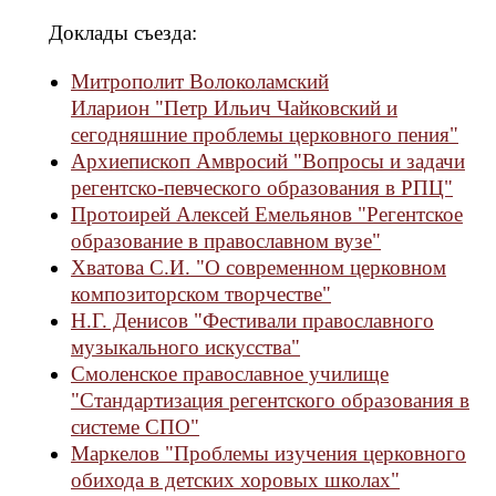
Доклады съезда:
Митрополит Волоколамский
Иларион "Петр Ильич Чайковский и
сегодняшние проблемы церковного пения"
Архиепископ Амвросий "Вопросы и задачи
регентско-певческого образования в РПЦ"
Протоирей Алексей Емельянов "Регентское
образование в православном вузе"
Хватова С.И. "О современном церковном
композиторском творчестве"
Н.Г. Денисов "Фестивали православного
музыкального искусства"
Смоленское православное училище
"Стандартизация регентского образования в
системе СПО"
Маркелов "Проблемы изучения церковного
обихода в детских хоровых школах"