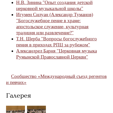
Н.В. Зинина "Опыт создания детской
церковной музыкальной школы"
Игумен Силуан (Александр Туманов)
"Богослужебное пение в храме:
апостольское служение, культурная
традиция или развлечение?"
Т.Н. Щерба "Вопросы богослужебного
пения в приходах РПЦ за рубежом"
Александрел Барня "Церковная музыка
Румынской Православной Церкви"
Сообщество «Международный съезд регентов
и певчих»
Галерея