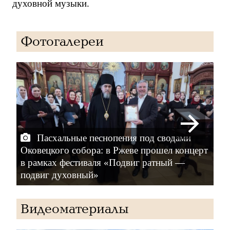
духовной музыки.
Фотогалереи
Пасхальные песнопения под сводами
Оковецкого собора: в Ржеве прошел концерт
в рамках фестиваля «Подвиг ратный —
фе
подвиг духовный»
ду
Видеоматериалы