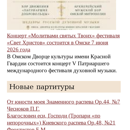
Концерт «Молитвами святых Твоих» фестиваля
«Свет Христов» состоится в Омске 7 июня
2026 года
В Омском Дворце культуры имени Красной
Гвардии состоится концерт V Патриаршего
международного фестиваля духовной музыки.
Новые партитуры
От юности моея Знаменного распева Ор.44, №7
Чесноков П.Г.
Благословен еси, Господи (Тропари «по
непорочных») Киевского распева Ор.48, №21
Феоктистов Б.М.