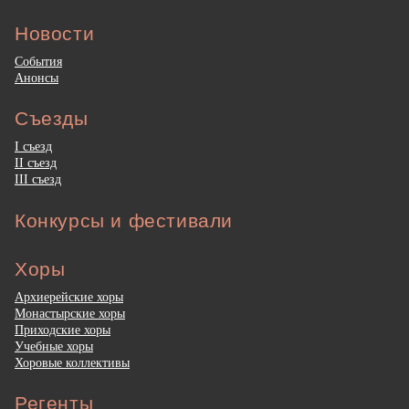
Новости
События
Анонсы
Съезды
I съезд
II съезд
III съезд
Конкурсы и фестивали
Хоры
Архиерейские хоры
Монастырские хоры
Приходские хоры
Учебные хоры
Хоровые коллективы
Регенты