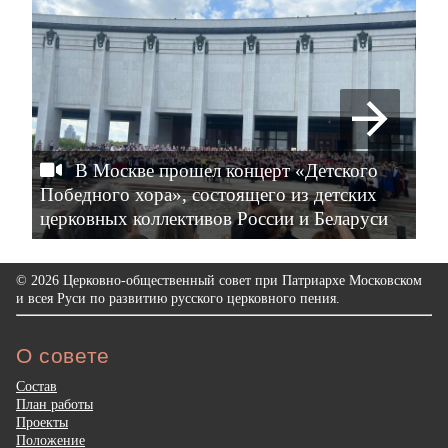
В Москве прошел концерт «Детского
Победного хора», состоящего из детских
ме
церковных коллективов России и Беларуси
– 
© 2026 Церковно-общественный совет при Патриархе Московском
и всея Руси по развитию русского церковного пения.
О совете
Состав
План работы
Проекты
Положение