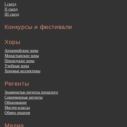
I съезд
II съезд
III съезд
Конкурсы и фестивали
Хоры
Архиерейские хоры
Монастырские хоры
Приходские хоры
Учебные хоры
Хоровые коллективы
Регенты
Знаменитые регенты прошлого
Современные регенты
Образование
Мастер-классы
Обмен опытом
Медиа