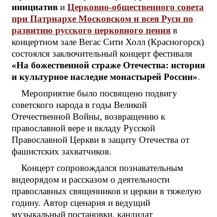
инициатив
и
Церковно-общественного совета
при Патриархе Московском и всея Руси по
развитию русского церковного пения
в
концертном зале Вегас Сити Холл (Красногорск)
состоялся заключительный концерт фестиваля
«На божественной страже Отечества: история
и культурное наследие монастырей России»
.
Мероприятие было посвящено подвигу
советского народа в годы Великой
Отечественной Войны, возвращению к
православной вере и вкладу Русской
Православной Церкви в защиту Отечества от
фашистских захватчиков.
Концерт сопровождался познавательным
видеорядом и рассказом о деятельности
православных священников и церкви в тяжелую
годину. Автор сценария и ведущий
музыкальный постановки, кандидат