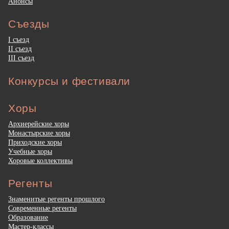
Анонсы
Съезды
I съезд
II съезд
III съезд
Конкурсы и фестивали
Хоры
Архиерейские хоры
Монастырские хоры
Приходские хоры
Учебные хоры
Хоровые коллективы
Регенты
Знаменитые регенты прошлого
Современные регенты
Образование
Мастер-классы