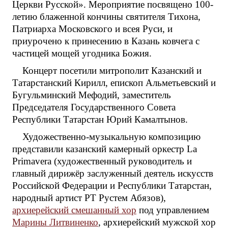
Церкви Русской». Мероприятие посвящено 100-
летию блаженной кончины святителя Тихона,
Патриарха Московского и всея Руси, и
приурочено к принесению в Казань ковчега с
частицей мощей угодника Божия.
Концерт посетили митрополит Казанский и
Татарстанский Кирилл, епископ Альметьевский и
Бугульминский Мефодий, заместитель
Председателя Государственного Совета
Республики Татарстан Юрий Камалтынов.
Художественно-музыкальную композицию
представили казанский камерный оркестр La
Primavera (художественный руководитель и
главный дирижёр заслуженный деятель искусств
Российской Федерации и Республики Татарстан,
народный артист РТ Рустем Абязов),
архиерейский смешанный хор
под управлением
Марины Литвиненко
, архиерейский мужской хор