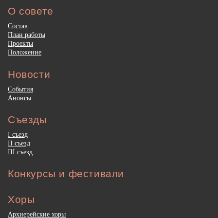
О совете
Состав
План работы
Проекты
Положение
Новости
События
Анонсы
Съезды
I съезд
II съезд
III съезд
Конкурсы и фестивали
Хоры
Архиерейские хоры