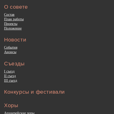
О совете
Состав
План работы
Проекты
Положение
Новости
События
Анонсы
Съезды
I съезд
II съезд
III съезд
Конкурсы и фестивали
Хоры
Архиерейские хоры