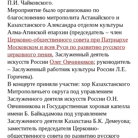
П.И. Чайковского.
​Мероприятие было организовано по
благословению митрополита Астанайского и
Казахстанского Александра отделом культуры
Алма-Атинской епархии (председатель – член
Церковно-общественного совета при Патриархе
Московском и всея Руси по развитию русского
церковного пения
, Заслуженный деятель
искусств России
Олег Овчинников
; руководитель
– Заслуженный работник культуры России Л.Е.
Горичева).
В концерте приняли участие: хор Казахстанского
Митрополичьего округа под управлением
Заслуженного деятеля искусств России О.Н.
Овчинникова и Государственная хоровая капелла
имени Б. Байкадамова под управлением
Заслуженного деятеля Казахстана Б.К. Демеуова;
заместитель председателя Церковно-
общественного совета по развитию русского