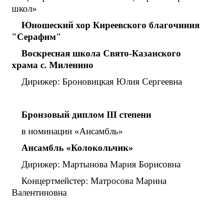
школ»
Юношеский
хор
Киреевского
благочиния
"Серафим"
Воскресная
школа
Свято-Казанского
храма
с. Миленино
Дирижер: Броновицкая Юлия Сергеевна
Бронзовый диплом
III
степени
в номинации «Ансамбль»
Ансамбль «Колокольчик»
Дирижер: Мартынова Мария Борисовна
Концертмейстер: Матросова Марина
Валентиновна