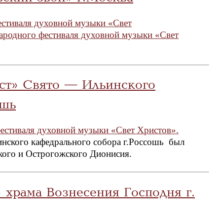
естиваля духовной музыки «Свет
ародного фестиваля духовной музыки «Свет
ест» Свято — Ильинского
ошь
естиваля духовной музыки «Свет Христов».
инского кафедрального собора г.Россошь был
кого и Острогожского Дионисия.
 храма Вознесения Господня г.