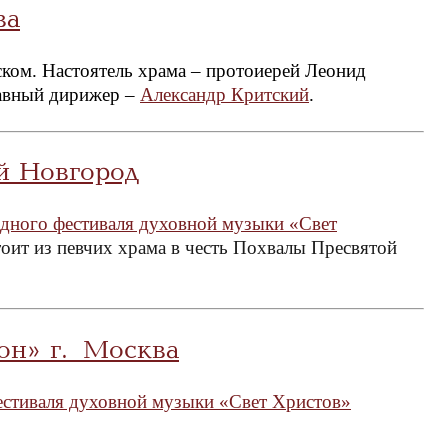
ва
ком. Настоятель храма – протоиерей Леонид
лавный дирижер –
Александр Критский
.
й Новгород
родного фестиваля духовной музыки «Свет
оит из певчих храма в честь Похвалы Пресвятой
он» г. Москва
естиваля духовной музыки «Свет Христов»