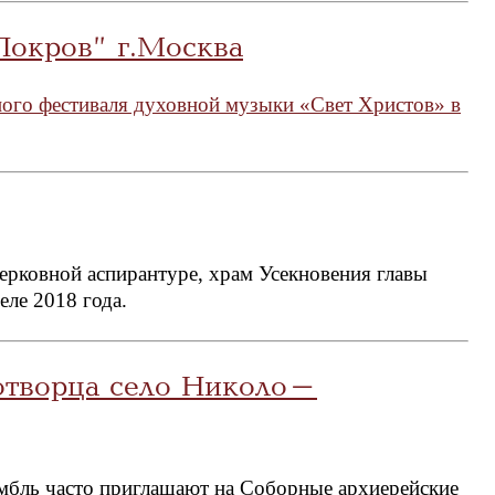
Покров” г.Москва
ного фестиваля духовной музыки «Свет Христов» в
ерковной аспирантуре, храм Усекновения главы
еле 2018 года.
отворца село Николо-
амбль часто приглашают на Соборные архиерейские