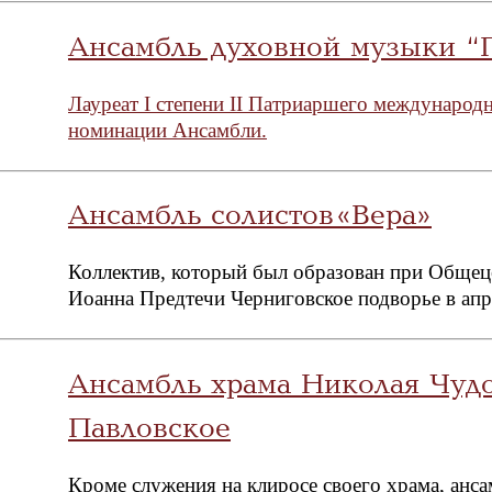
Ансамбль духовной музыки “
Лауреат I степени II Патриаршего международ
номинации Ансамбли.
Ансамбль солистов «Вера»
Коллектив, который был образован при Общец
Иоанна Предтечи Черниговское подворье в апр
Ансамбль храма Николая Чуд
Павловское
Кроме служения на клиросе своего храма, анс