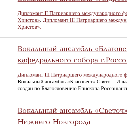
Дипломант II Патриаршего международного ф
Христов»
.
Дипломант III Патриаршего междун
Христов».
Вокальный ансамбль «Благов
кафедрального собора г.Росс
Дипломант III Патриаршего международного ф
Вокальный ансамбль «Благовест» Свято – Иль
создан по Благословению Епископа Россошанс
Вокальный ансамбль «Светоч»
Нижнего Новгорода