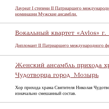
Лауреат I степени II Патриаршего международ
номинации Мужские ансамбли.
Вокальный квартет «Avlos» г
Дипломант II Патриаршего международного ф
Женский ансамбль прихода х
Чудотворца город Мозырь
Хор прихода храма Святителя Николая Чудотво
изначально смешанный состав.