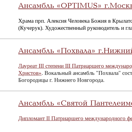
Ансамбль «OPTIMUS» г.Моск
Храма прп. Алексия Человека Божия в Крылатс
(Кучерук). Художественный руководитель и г
Ансамбль «Похвала» г.Нижни
Лауреат III степени III Патриаршего междуна
Христов»
.
Вокальный ансамбль "Похвала" сост
Богородицы г. Нижнего Новгорода.
Ансамбль «Святой Пантелеим
Дипломант II Патриаршего международного ф