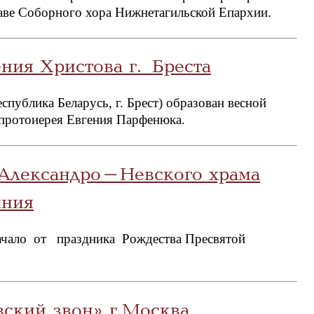
ставе Соборного хора Нижнетагильской Епархии.
ния Христова г. Бреста
публика Беларусь, г. Брест) образован весной
 протоиерея Евгения Парфенюка.
Александро-Невского храма
иния
начало от праздника Рождества Пресвятой
ский звон» г.Москва