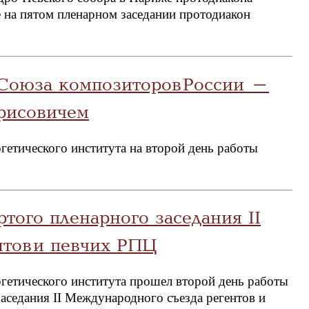
е на пятом пленарном заседании протодиакон
 Союза композиторов России -
рисовичем
гетического института на второй день работы
того пленарного заседания II
тов и певчих РПЦ
гетического института прошел второй день работы
аседания II Международного съезда регентов и