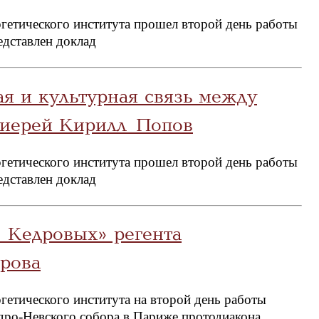
гетического института прошел второй день работы
едставлен доклад
ая и культурная связь между
оиерей Кирилл Попов
гетического института прошел второй день работы
едставлен доклад
 Кедровых» регента
рова
гетического института на второй день работы
ндро-Невского собора в Париже протодиакона