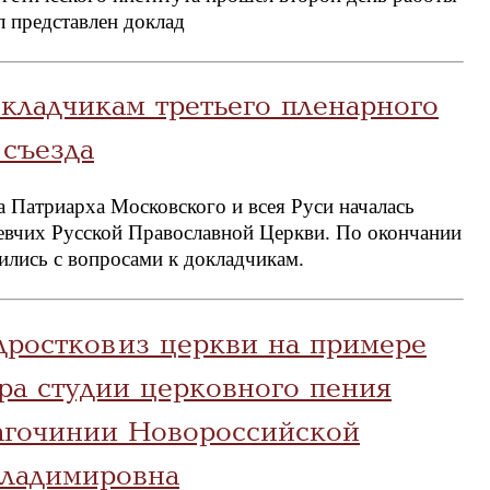
л представлен доклад
окладчикам третьего пленарного
 съезда
 Патриарха Московского и всея Руси началась
певчих Русской Православной Церкви. По окончании
ились с вопросами к докладчикам.
ростков из церкви на примере
ра студии церковного пения
агочинии Новороссийской
Владимировна