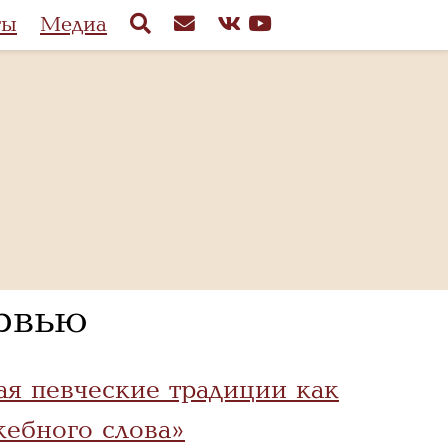
ты
Медиа
рвью
ая певческие традиции как
ебного слова»