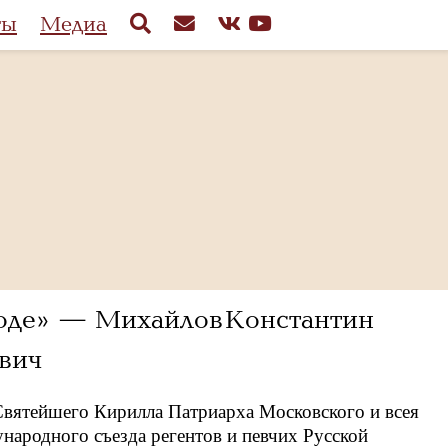
ты
Медиа
ходе» — Михайлов Константин
вич
вятейшего Кирилла Патриарха Московского и всея
ународного съезда регентов и певчих Русской