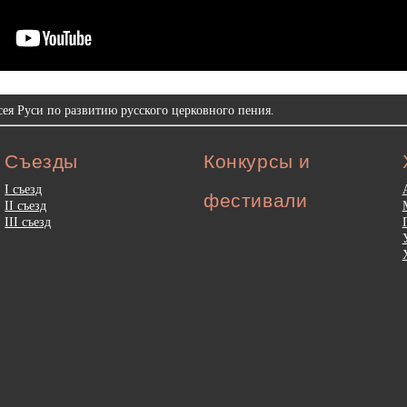
ея Руси по развитию русского церковного пения.
Съезды
Конкурсы и
I съезд
фестивали
II съезд
III съезд