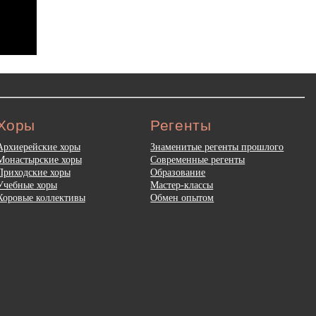
Хоры
Регенты
Архиерейские хоры
Знаменитые регенты прошлого
Монастырские хоры
Современные регенты
Приходские хоры
Образование
Учебные хоры
Мастер-классы
Хоровые коллективы
Обмен опытом