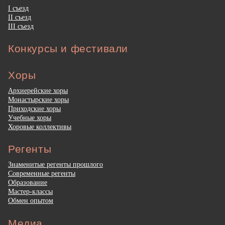
I съезд
II съезд
III съезд
Конкурсы и фестивали
Хоры
Архиерейские хоры
Монастырские хоры
Приходские хоры
Учебные хоры
Хоровые коллективы
Регенты
Знаменитые регенты прошлого
Современные регенты
Образование
Мастер-классы
Обмен опытом
Медиа