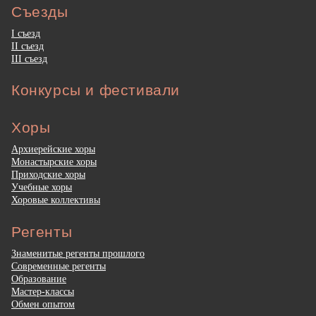
Съезды
I съезд
II съезд
III съезд
Конкурсы и фестивали
Хоры
Архиерейские хоры
Монастырские хоры
Приходские хоры
Учебные хоры
Хоровые коллективы
Регенты
Знаменитые регенты прошлого
Современные регенты
Образование
Мастер-классы
Обмен опытом