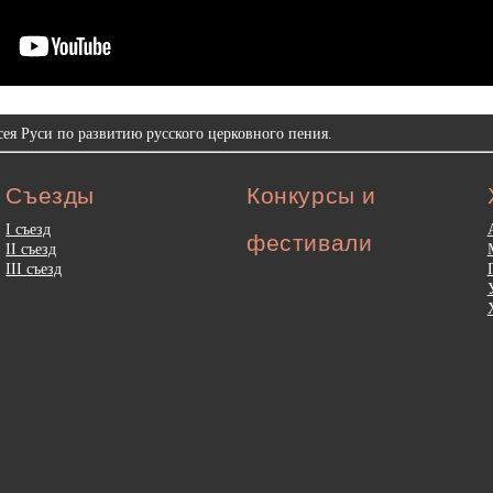
ея Руси по развитию русского церковного пения.
Съезды
Конкурсы и
I съезд
фестивали
II съезд
III съезд