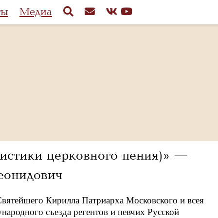
ты
Медиа
листики церковного пения)» —
еонидович
вятейшего Кирилла Патриарха Московского и всея
ународного съезда регентов и певчих Русской