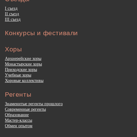
I съезд
II съезд
III съезд
Конкурсы и фестивали
Хоры
Архиерейские хоры
Монастырские хоры
Приходские хоры
Учебные хоры
Хоровые коллективы
Регенты
Знаменитые регенты прошлого
Современные регенты
Образование
Мастер-классы
Обмен опытом