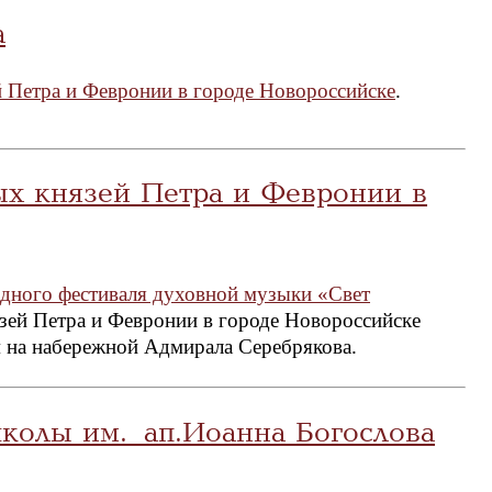
а
 Петра и Февронии в городе Новороссийске
.
ых князей Петра и Февронии в
родного фестиваля духовной музыки «Свет
ей Петра и Февронии в городе Новороссийске
ам на набережной Адмирала Серебрякова.
олы им. ап.Иоанна Богослова