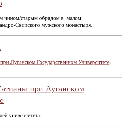
ю
им чином/старым обрядом в малом
андро-Свирского мужского монастыря.
а
при Луганском Государственном Университете
.
Татианы при Луганском
е
елей университета.