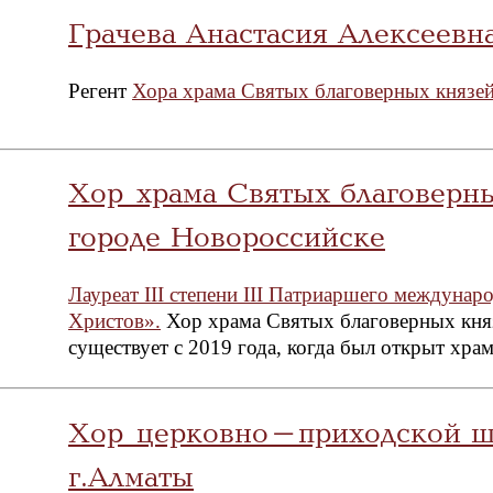
Грачева Анастасия Алексеевн
Регент
Хора храма Святых благоверных князей
Хор храма Святых благоверн
городе Новороссийске
Лауреат III степени III Патриаршего междуна
Христов».
Хор храма Святых благоверных княз
существует с 2019 года, когда был открыт хр
Хор церковно-приходской шк
г.Алматы