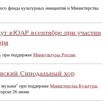
кого фонда культурных инициатив и Министерства
ут в ЮАР в сентябре при участии
ора
»
при поддержке
Минкультуры России
.
овский Синодальный хор
 музыки" при поддержке
Министерства Культуры
орске 26 июня.