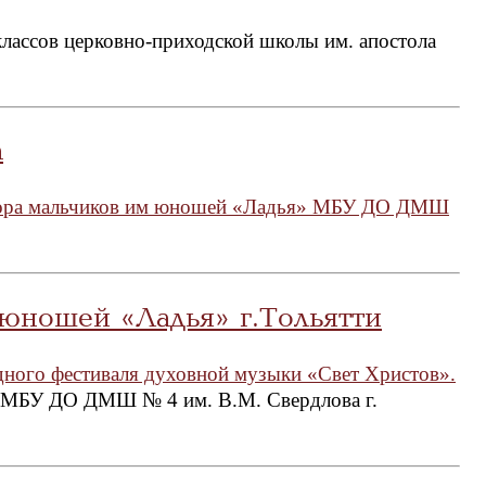
классов церковно-приходской школы им. апостола
а
хора мальчиков им юношей «Ладья» МБУ ДО ДМШ
юношей «Ладья» г.Тольятти
одного фестиваля духовной музыки «Свет Христов».
 в МБУ ДО ДМШ № 4 им. В.М. Свердлова г.