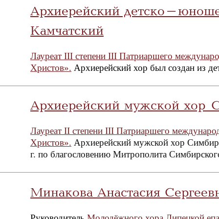
Архиерейский детско-юноше
Камчатский
Лауреат III степени III Патриаршего междуна
Христов».
Архиерейский хор был создан из де
Архиерейский мужской хор 
Лауреат II степени III Патриаршего междунар
Христов».
Архиерейский мужской хор Симбирс
г. по благословению Митрополита Симбирског
Минакова Анастасия Сергеев
Руководитель
Молодёжного хора Липецкой еп