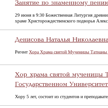
Занятие по знаменному пени
29 июня в 9:30 Божественная Литургия древн
храме Христорождественского подворья Алекс
Денисова Наталья Николаевн
Регент
Хора Храма святой Мученицы Татианы 
Хор храма святой мученицы 
Государственном Университет
Хору 5 лет, состоит из студентов и преподават