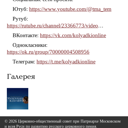
Ютуб:
https://www.youtube.com/@tma_tem
Рутуб:
https://rutube.ru/channel/23366773/video
…
ВКонтакте:
https://vk.com/kolyadkionline
Однокласники:
https://ok.ru/group/70000004508956
Телеграм:
https://t.me/kolyadkionline
Галерея
© 2026 Церковно-общественный совет при Патриархе Московском
и всея Руси по развитию русского церковного пения.