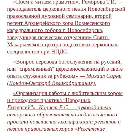
«Поем и читаем грамотно». Реморова Т.И. —
преподаватель церковного пения Новосибирской
православной духовной семинарии, второй
регент Архиерейского хора Вознесенского
кафедрального собора г. Новосибирска,
заведующая певческим отделением Свято-
Макарьевского центра подготовки церковных
специалистов при НПДС.
«Вопрос перевода богослужения на русский,
или "спрямленный" церковнославянский в свете
опыта служения за рубежом»
— Михаил Сарни
(Лондон-Оксфорд Великобритания).
«Организация работы с любительским хором
и приходская практика “Народных
Литургий”».
Корнет Е.С. — руководитель
авторского образовательно-педагогического
проекта повышения квалификации регентов и
певцов православных хоров «Регентские