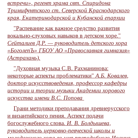
встречи», регент храма свт. Спиридона
Тримифунтского ст. Северской Краснодарского
края, Екатеринодарской и Кубанской епархии
"Распевание как важное средство развития
вокально-слуховых навыков в детском хоре."
Сейталиев Д.Р. — руководитель детского хора
«БоголепЪ» ГБОУ АО «Православная гимназия»
(Астрахань).
"Духовная музыка С.В. Рахманинова:
некоторые аспекты проблематики"
А.Б. Ковалев,
доктор искусствоведения, профессор кафедры
истории и теории музыки Академии хорового
искусства имени В.С. Попова
Грани методики преподавания древнерусского
и византийского пения. Аспект подачи
богослужебного слова.
И. В. Болдышева,
руководитель церковно-певческой школы и
молодежного хора во имя преподобного Иоанна