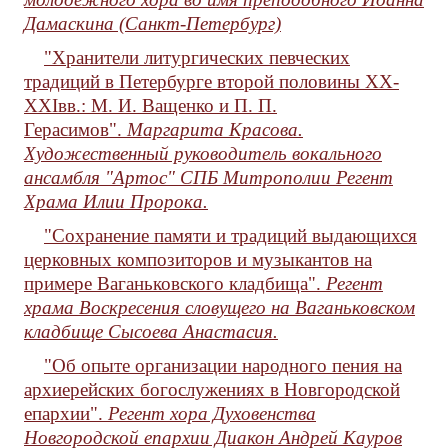
Дамаскина (Санкт-Петербург)
"Хранители литургических певческих
традиций в Петербурге второй половины XX-
XXIвв.: М. И. Ващенко и П. П.
Герасимов".
Маргарита Красова.
Художественный руководитель вокального
ансамбля "Артос" СПБ Митрополии Регент
Храма Илии Пророка.
"Сохранение памяти и традиций выдающихся
церковных композиторов и музыкантов на
примере Ваганьковского кладбища".
Регент
храма Воскресения словущего на Ваганьковском
кладбище Сысоева Анастасия.
"Об опыте организации народного пения на
архиерейских богослужениях в Новгородской
епархии".
Регент хора Духовенства
Новгородской епархии Диакон Андрей Кауров