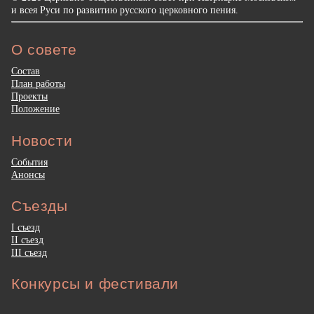
и всея Руси по развитию русского церковного пения.
О совете
Состав
План работы
Проекты
Положение
Новости
События
Анонсы
Съезды
I съезд
II съезд
III съезд
Конкурсы и фестивали