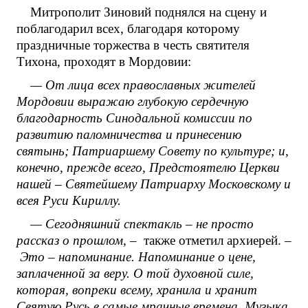
Митрополит Зиновий поднялся на сцену и
поблагодарил всех, благодаря которому
праздничные торжества в честь святителя
Тихона, проходят в Мордовии:
— От лица всех православных жителей
Мордовии выражаю глубокую сердечную
благодарность Синодальной комиссии по
развитию паломничества и принесению
святынь; Патриаршему Совету по культуре; и,
конечно, прежде всего, Предстоятелю Церкви
нашей – Святейшему Патриарху Московскому и
всея Руси Кириллу.
— Сегодняшний спектакль – не просто
рассказ о прошлом,
– также отметил архиерей. –
Это – напоминание. Напоминание о цене,
заплаченной за веру. О той духовной силе,
которая, вопреки всему, хранила и хранит
Святую Русь в самые мрачные времена. Музыка,