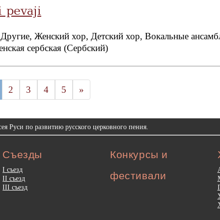
 pevaji
 Другие, Женский хор, Детский хор, Вокальные ансамб
нская сербская (Сербский)
2
3
4
5
»
ея Руси по развитию русского церковного пения.
Съезды
Конкурсы и
I съезд
фестивали
II съезд
III съезд