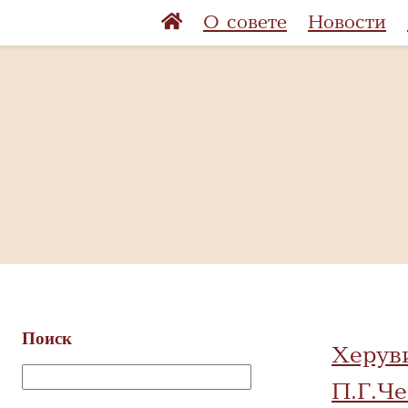
О совете
Новости
Поиск
Херув
П.Г.Че