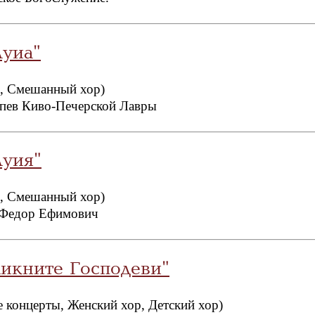
луиа"
, Смешанный хор)
аспев Киво-Печерской Лавры
луия"
, Смешанный хор)
 Федор Ефимович
ликните Господеви"
 концерты, Женский хор, Детский хор)