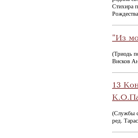
Стихира п
Рождества
"Из мо
(Триодь п
Висков А
13 Ко
К.О.П
(Службы 
ред. Тара