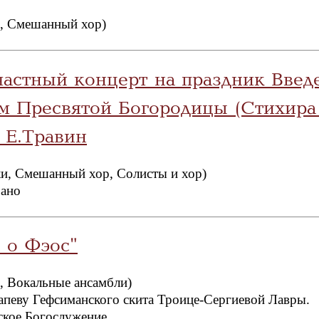
, Смешанный хор)
частный концерт на праздник Введ
ам Пресвятой Богородицы (Стихира
 Е.Травин
и, Смешанный хор, Солисты и хор)
рано
 о Фэос"
, Вокальные ансамбли)
апеву Гефсиманского скита Троице-Сергиевой Лавры.
кое Богослужение.