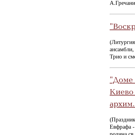
А.Гречан
"Воск
(Литургия
ансамбли,
Трио и см
"Доме
Киево
архим
(Праздник
Евфрафа -
родина св