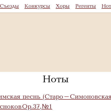
Съезды
Конкурсы
Хоры
Регенты
Но
Ноты
имская песнь (Старо-Симоновская
сноков Op.37, №1