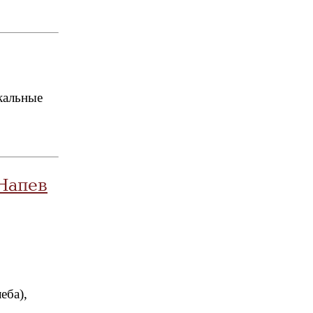
кальные
Напев
еба),