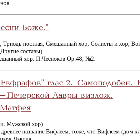
инов
ресни Боже."
, Триодь постная, Смешанный хор, Солисты и хор, Во
 Другие составы)
ешанный хор. П.Чесноков Op.48, №2.
 Евфрафов" глас 2. Самоподобен. 
-Печерской Лавры в излож.
.Матфея
и, Мужской хор)
 древнее название Вифлеем, тоже, что Вифлеем (дом хл
.царя Давида.