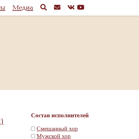
ты
Медиа
Состав исполнителей
)
Смешанный хор
Мужской хор