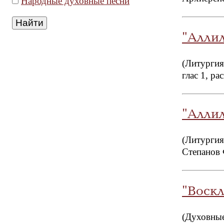
Народные духовные песни
"Алли
(Литургия
глас 1, р
"Алли
(Литургия
Степанов
"Воск
(Духовные