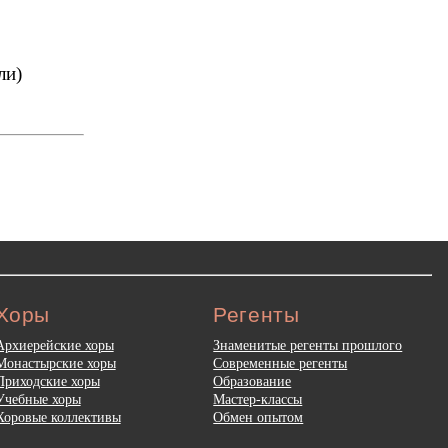
ли)
Хоры
Регенты
Архиерейские хоры
Знаменитые регенты прошлого
Монастырские хоры
Современные регенты
Приходские хоры
Образование
Учебные хоры
Мастер-классы
Хоровые коллективы
Обмен опытом