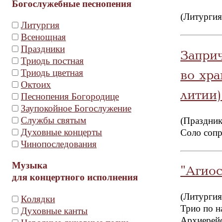
Богослужебные песнопения
(Литургия
Литургия
Всенощная
Праздники
Запри
Триодь постная
Триодь цветная
во хр
Октоих
литии)
Песнопения Богородице
Заупокойное Богослужение
Службы святым
(Праздник
Духовные концерты
Соло соп
Чинопоследования
Музыка
"Агиос
для концертного исполнения
(Литургия
Колядки
Трио по н
Духовные канты
Архиерейс