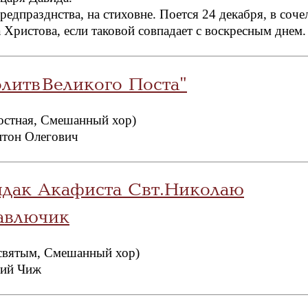
редпразднства, на стиховне. Поется 24 декабря, в соче
 Христова, если таковой совпадает с воскресным днем.
литв Великого Поста"
остная, Смешанный хор)
нтон Олегович
ндак Акафиста Свт.Николаю
авлючик
святым, Смешанный хор)
сий Чиж