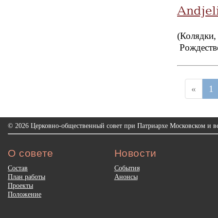
Andjeli
(Колядки,
Рождестве
«
1
© 2026 Церковно-общественный совет при Патриархе Московском и вс
О совете
Новости
Состав
События
План работы
Анонсы
Проекты
Положение