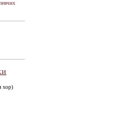
певчих
ки
 хор)