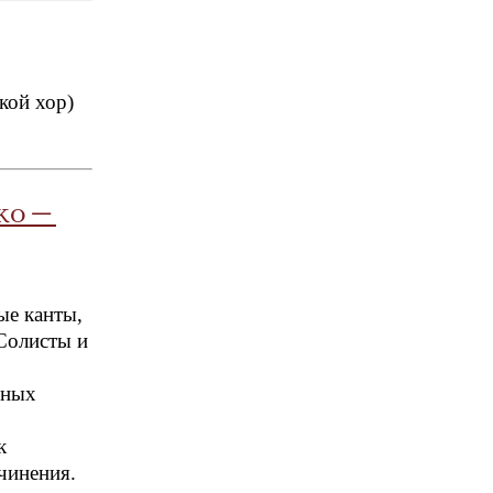
кой хор)
ско-
ые канты,
Солисты и
вных
к
очинения.