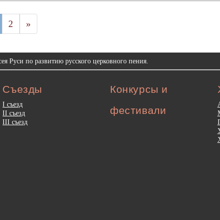
2
»
ея Руси по развитию русского церковного пения.
Съезды
Конкурсы и
I съезд
фестивали
II съезд
III съезд