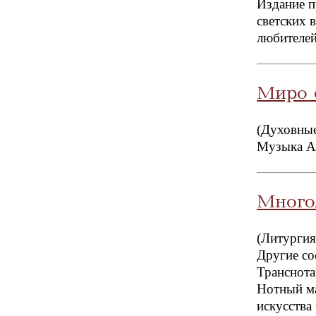
Издание п
светских 
любителей
Миро 
(Духовные
Музыка А
Много
(Литургия
Другие со
Транснота
Нотный ма
искусства