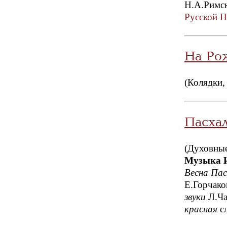
Н.А.Римс
Русской П
На Рож
(Колядки,
Пасхал
(Духовные
Музыка 
Весна Пас
Е.Горчако
звуки
Л.Ча
красная
сл