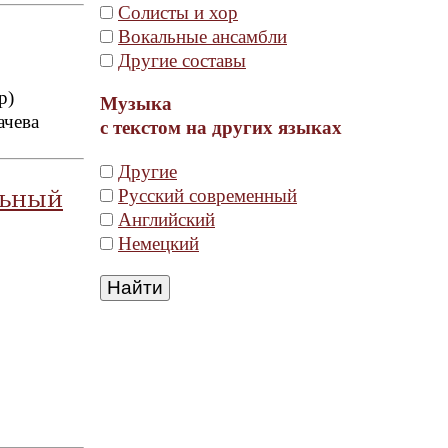
Солисты и хор
Вокальные ансамбли
Другие составы
р)
Музыка
ачева
с текстом на других языках
Другие
Русский современный
льный
Английский
Немецкий