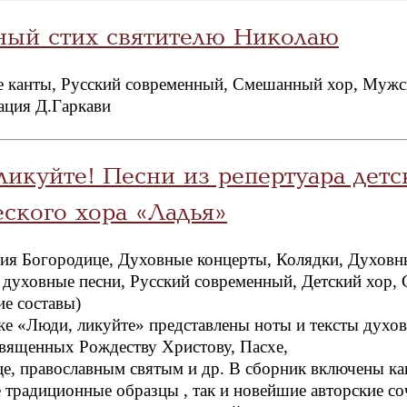
ный стих святителю Николаю
 канты, Русский современный, Смешанный хор, Мужс
ация Д.Гаркави
ликуйте! Песни из репертуара дет
ского хора «Ладья»
ия Богородице, Духовные концерты, Колядки, Духовн
духовные песни, Русский современный, Детский хор, 
ие составы)
е «Люди, ликуйте» представлены ноты и тексты духо
священных Рождеству Христову, Пасхе,
е, православным святым и др. В сборник включены ка
 традиционные образцы , так и новейшие авторские с