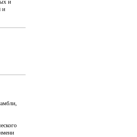
ных и
 и
самбли,
ческого
 имени