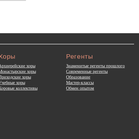
Хоры
Регенты
Архиерейские хоры
Знаменитые регенты прошлого
Монастырские хоры
Современные регенты
Приходские хоры
Образование
Учебные хоры
Мастер-классы
Хоровые коллективы
Обмен опытом