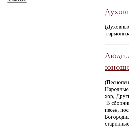
Духов
(Духовные
гармониз
Люди, 
юноше
(Песнопен
Народные 
хор, Друг
В сборник
песен, по
Богородиц
старинные