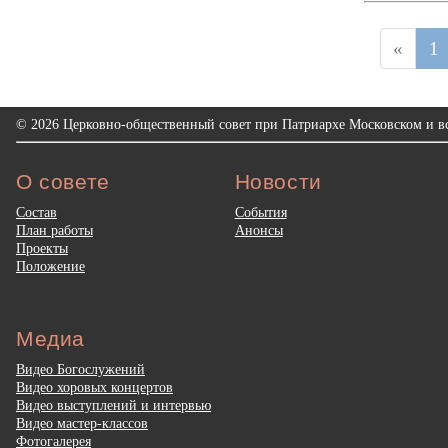
«
1
© 2026 Церковно-общественный совет при Патриархе Московском и вс
О совете
Новости
Состав
События
План работы
Анонсы
Проекты
Положение
Медиа
Видео Богослужений
Видео хоровых концертов
Видео выступлений и интервью
Видео мастер-классов
Фотогалерея