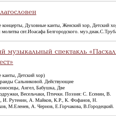
лагословен
 концерты, Духовные канты, Женский хор, Детский хо
 молитва свт.Иоасафа Белгородского. муз.диак.С.Труб
ий музыкальный спектакль «Пасха
ест»
 канты, Детский хор)
раиды Сальниковой. Действующие
оносицы, Ангел, Бабушка, Две
одружки, Весельчаки, Птички. Поэзия: С. Есенин, В.
, И. Рутенин, А. Майков, К.Р., К. Фофанов, Н.
ов, М.Еленев, А. Чернов, Е.Горчакова, В.Городецкий.