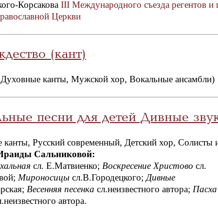
кого-Корсакова
III Международного съезда регентов и 
равославной Церкви
дество (кант)
 Духовные канты, Мужской хор, Вокальные ансамбли)
ьные песни для детей Дивные зву
 канты, Русский современный, Детский хор, Солисты и
Ираиды Сальниковой:
хальная
сл. Е.Матвиенко;
Воскресение Христово
сл.
вой;
Мироносицы
сл.В.Городецкого;
Дивные
рская;
Весенняя песенка
сл.неизвестного автора;
Пасха
.неизвестного автора.