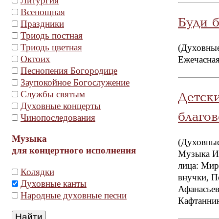
Литургия
Всенощная
Буди б
Праздники
Триодь постная
Триодь цветная
(Духовные
Октоих
Ежечасная
Песнопения Богородице
Заупокойное Богослужение
Службы святым
Детск
Духовные концерты
благов
Чинопоследования
Музыка
(Духовные
для концертного исполнения
Музыка И
лица: Мир
Колядки
внучки, П
Духовные канты
Афанасьев
Народные духовные песни
Кафтанник