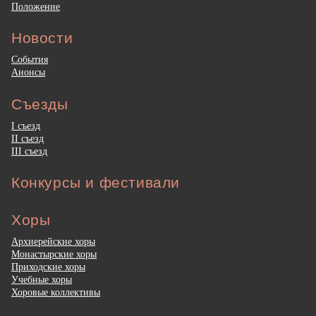
Положение
Новости
События
Анонсы
Съезды
I съезд
II съезд
III съезд
Конкурсы и фестивали
Хоры
Архиерейские хоры
Монастырские хоры
Приходские хоры
Учебные хоры
Хоровые коллективы