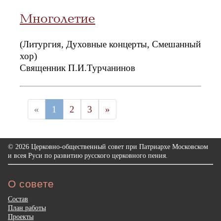
Многолетие
(Литургия, Духовные концерты, Смешанный
хор)
Священник П.И.Турчанинов
«
1
2
3
»
© 2026 Церковно-общественный совет при Патриархе Московском
и всея Руси по развитию русского церковного пения.
О совете
Состав
План работы
Проекты