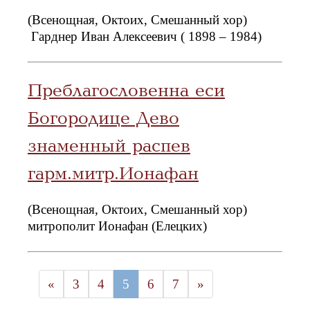
(Всенощная, Октоих, Смешанный хор)
Гарднер Иван Алексеевич ( 1898 – 1984)
Преблагословенна еси
Богородице Дево
знаменный распев
гарм.митр.Ионафан
(Всенощная, Октоих, Смешанный хор)
митрополит Ионафан (Елецких)
«
3
4
5
6
7
»