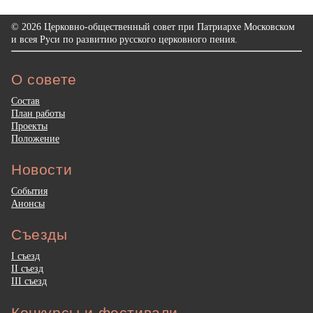
© 2026 Церковно-общественный совет при Патриархе Московском
и всея Руси по развитию русского церковного пения.
О совете
Состав
План работы
Проекты
Положение
Новости
События
Анонсы
Съезды
I съезд
II съезд
III съезд
Конкурсы и фестивали