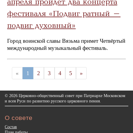
апреля пройдет два концерта
фестиваля «Подвиг ратный –
подвиг духовный»
Город воинской славы Вязьма примет Четвёртый
международный музыкальный фестиваль.
«
1
2
3
4
5
»
© 2026 Церковно-общественный совет при Патриархе Московском
и всея Руси по развитию русского церковного пения.
О совете
Состав
План работы