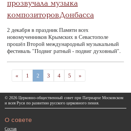
прозвучала музыка
композиторов Донбасса
2 декабря в праздник Памяти всех
новомученников Крымских в Севастополе
прошёл Второй международный музыкальный
фестиваль "Подвиг ратный - подвиг духовный".
«
1
2
3
4
5
»
© 2026 Церковно-общественный совет при Патриархе Московском
и всея Руси по развитию русского церковного пения.
О совете
Состав