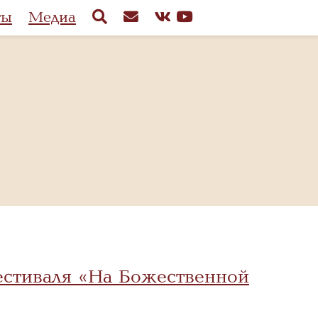
ты
Медиа
естиваля «На Божественной