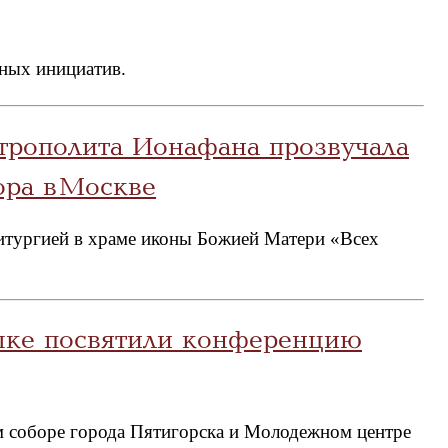
ных инициатив.
трополита Ионафана прозвучала
ора в Москве
итургией в храме иконы Божией Матери «Всех
ыке посвятили конференцию
м соборе города Пятигорска и Молодежном центре