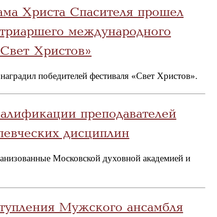
ама Христа Спасителя прошел
Патриаршего международного
«Свет Христов»
аградил победителей фестиваля «Свет Христов».
алификации преподавателей
евческих дисциплин
ганизованные Московской духовной академией и
ступления Мужского ансамбля