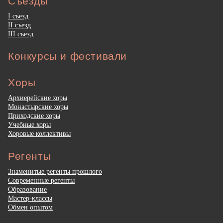
Съезды
I съезд
II съезд
III съезд
Конкурсы и фестивали
Хоры
Архиерейские хоры
Монастырские хоры
Приходские хоры
Учебные хоры
Хоровые коллективы
Регенты
Знаменитые регенты прошлого
Современные регенты
Образование
Мастер-классы
Обмен опытом