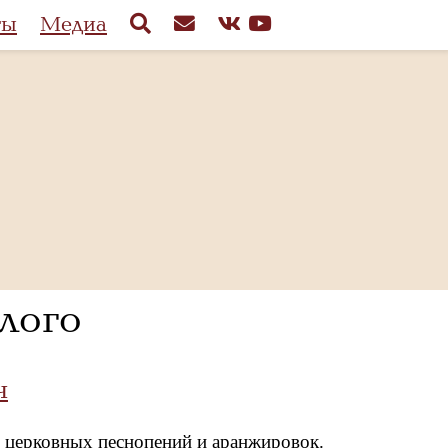
ты
Медиа
лого
ч
ор церковных песнопений и аранжировок.