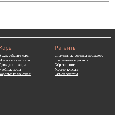
Хоры
Регенты
Архиерейские хоры
Знаменитые регенты прошлого
Монастырские хоры
Современные регенты
Приходские хоры
Образование
Учебные хоры
Мастер-классы
Хоровые коллективы
Обмен опытом