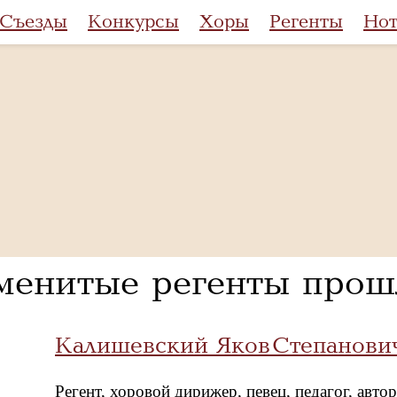
Съезды
Конкурсы
Хоры
Регенты
Но
менитые регенты прош
Калишевский Яков Степанови
Регент, хоровой дирижер, певец, педагог, авт