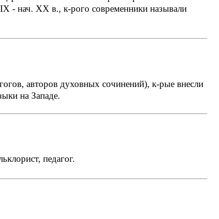
Х - нач. ХХ в., к-рого современники называли
агогов, авторов духовных сочинений), к-рые внесли
зыки на Западе.
ьклорист, педагог.