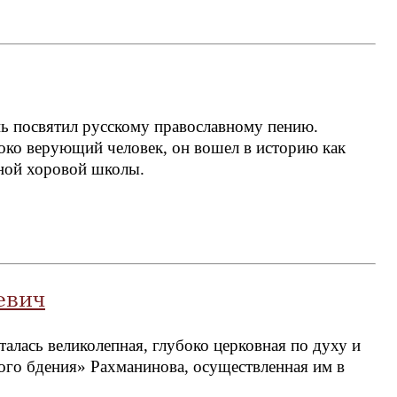
 посвятил русскому православному пению.
око верующий человек, он вошел в историю как
нной хоровой школы.
евич
алась великолепная, глубоко церковная по духу и
ого бдения» Рахманинова, осуществленная им в