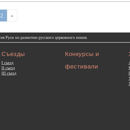
2
»
ея Руси по развитию русского церковного пения.
Съезды
Конкурсы и
I съезд
фестивали
II съезд
III съезд