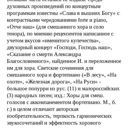
духовных произведений по концертным
программам известны «Слава в вышних Богу» с
контрастными чередованиями forte и piano,
«Отче наш» (для смешанного хора и соло
тенора), по мнению рецензентов написанное с
учетом вкусов «именитого купечества»,
двухорный концерт «Господи, Господь наш»,
«Сказание о смерти Александра
Благословенного», найденное И. и переложенное
им для хора. Светские сочинения для
смешанного хора и фортепиано («В лесу», «На
охоте», «Железная дорога», «На Руси» -
большое попурри из рус. (11) и малороссийских
(3) народных песен; изд.: Хоры для смеш.
голосов с аккомпанементом фортепиано. М., б.
г.) в целом отличают авторская
изобретательность, терпкость гармонических
звукосочетаний и эффектность хорового