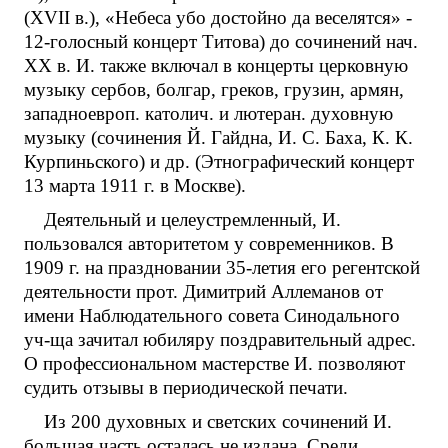
(XVII в.), «Небеса убо достойно да веселятся» -
12-голосный концерт Титова) до сочинений нач.
XX в. И. также включал в концерты церковную
музыку сербов, болгар, греков, грузин, армян,
западноевроп. католич. и лютеран. духовную
музыку (сочинения Й. Гайдна, И. С. Баха, К. К.
Курпиньского) и др. (Этнографический концерт
13 марта 1911 г. в Москве).
Деятельный и целеустремленный, И.
пользовался авторитетом у современников. В
1909 г. на праздновании 35-летия его регентской
деятельности прот. Димитрий Аллеманов от
имени Наблюдательного совета Синодального
уч-ща зачитал юбиляру поздравительный адрес.
О профессиональном мастерстве И. позволяют
судить отзывы в периодической печати.
Из 200 духовных и светских сочинений И.
большая часть осталась не издана. Среди