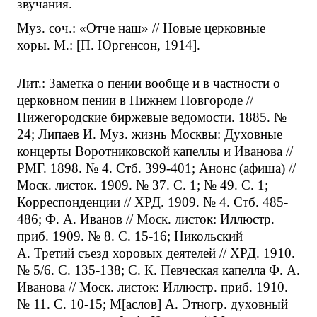
звучания.
Муз. соч.: «Отче наш» // Новые церковные
хоры. М.: [П. Юргенсон, 1914].
Лит.: Заметка о пении вообще и в частности о
церковном пении в Нижнем Новгороде //
Нижегородские биржевые ведомости. 1885. №
24; Липаев И. Муз. жизнь Москвы: Духовные
концерты Воротниковской капеллы и Иванова //
РМГ. 1898. № 4. Стб. 399-401; Анонс (афиша) //
Моск. листок. 1909. № 37. С. 1; № 49. С. 1;
Корреспонденции // ХРД. 1909. № 4. Стб. 485-
486; Ф. А. Иванов // Моск. листок: Иллюстр.
приб. 1909. № 8. С. 15-16; Никольский
А. Третий съезд хоровых деятелей // ХРД. 1910.
№ 5/6. С. 135-138; С. К. Певческая капелла Ф. А.
Иванова // Моск. листок: Иллюстр. приб. 1910.
№ 11. С. 10-15; М[аслов] А. Этногр. духовный