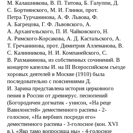
М. Калашникова, В. П. Титова, Б. Галуппи, Д.
С. Бортнянского, М. И. Глинки, прот.
Петра Турчанинова, А. Ф. Львова, Ф.
А. Багрецова, Г. Ф. Львовского, А.
А. Архангельского, П. И. Чайковского, Н.
А. Римского-Корсакова, А. Д. Кастальского, А.
Т. Гречанинова, прот. Димитрия Аллеманова, В.
С. Калинникова, Н. И. Компанейского, С.
В. Рахманинова, из собственных сочинений. В
концерте капеллы И. на III Всероссийском съезде
хоровых деятелей в Москве (1910) была
последовательно с пояснениями Д.
И. Зарина представлена история церковного
пения в России от древнерус. песнопений
(Богородичен догматик - унисон, «На реце
Вавилонстей» демественного распева - 2-
голосное, «На вербиих посреди его»
демественного распева - 3-голосное (кон. XVI
в.), «Яко тамо вопросиша ны» - 4-голосное