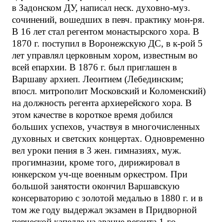
в Задонском ДУ, написал неск. духовно-муз.
сочинений, вошедших в певч. практику мон-ря.
В 16 лет стал регентом монастырского хора. В
1870 г. поступил в Воронежскую ДС, в к-рой 5
лет управлял церковным хором, известным во
всей епархии. В 1876 г. был приглашен в
Варшаву архиеп. Леонтием (Лебединским;
впосл. митрополит Московский и Коломенский)
на должность регента архиерейского хора. В
этом качестве в короткое время добился
больших успехов, участвуя в многочисленных
духовных и светских концертах. Одновременно
вел уроки пения в 3 жен. гимназиях, муж.
прогимназии, кроме того, дирижировал в
юнкерском уч-ще военным оркестром. При
большой занятости окончил Варшавскую
консерваторию с золотой медалью в 1880 г. и в
том же году выдержал экзамен в Придворной
певческой капелле на звание регента 1-го