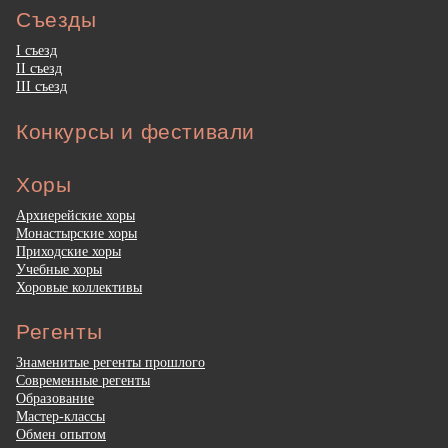
Съезды
I съезд
II съезд
III съезд
Конкурсы и фестивали
Хоры
Архиерейские хоры
Монастырские хоры
Приходские хоры
Учебные хоры
Хоровые коллективы
Регенты
Знаменитые регенты прошлого
Современные регенты
Образование
Мастер-классы
Обмен опытом