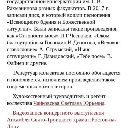
государственной консерватории им. С.В.
Рахманинова разных факультетов. В 2017 г.
записали диск, в который вошли песнопения
«Всенощного бдения и Божественной
литургии». Были записаны такие произведения,
как «От юности моея» П.Г.Чесноков, «Оком
благоутробным Господи» И.Денисова, «Великое
славословие» А. Струмский, «Ныне
отпущаеши» Г. Давидовский, «Тебе поем» В.
Файнер и другие.
.Репертуар коллектива постоянно обогащается
и пополняется, исполняем произведения также
современных композиторов.
Художественный руководитель и регент
коллектива
Чайковская Светлана Юрьевна
.
Видеозапись концертного выступления
Ансамбля Свято-Троицкого храма г.Ростов-на-
Дону