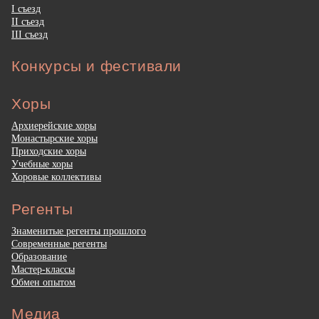
I съезд
II съезд
III съезд
Конкурсы и фестивали
Хоры
Архиерейские хоры
Монастырские хоры
Приходские хоры
Учебные хоры
Хоровые коллективы
Регенты
Знаменитые регенты прошлого
Современные регенты
Образование
Мастер-классы
Обмен опытом
Медиа