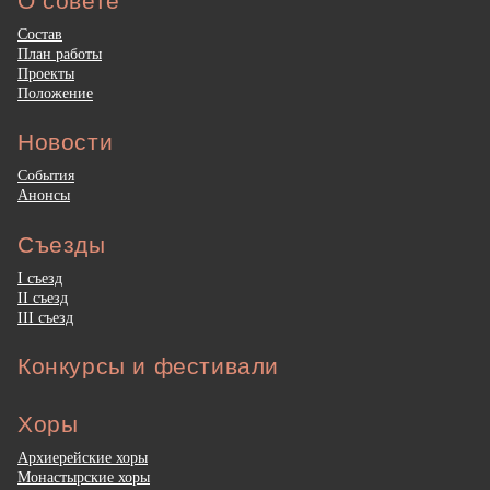
О совете
Состав
План работы
Проекты
Положение
Новости
События
Анонсы
Съезды
I съезд
II съезд
III съезд
Конкурсы и фестивали
Хоры
Архиерейские хоры
Монастырские хоры