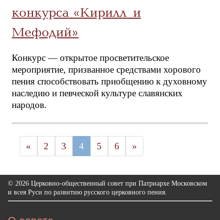
конкурса «Кирилл и
Мефодий»
Конкурс — открытое просветительское
мероприятие, призванное средствами хорового
пения способствовать приобщению к духовному
наследию и певческой культуре славянских
народов.
«
2
3
4
5
6
»
© 2026 Церковно-общественный совет при Патриархе Московском
и всея Руси по развитию русского церковного пения.