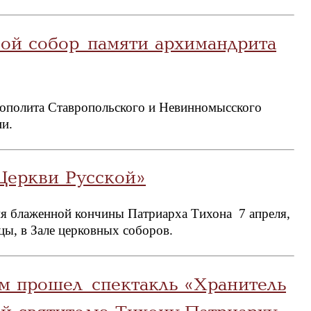
вой собор памяти архимандрита
рополита Ставропольского и Невинномысского
ии.
Церкви Русской»
ня блаженной кончины Патриарха Тихона 7 апреля,
ы, в Зале церковных соборов.
м прошел спектакль «Хранитель