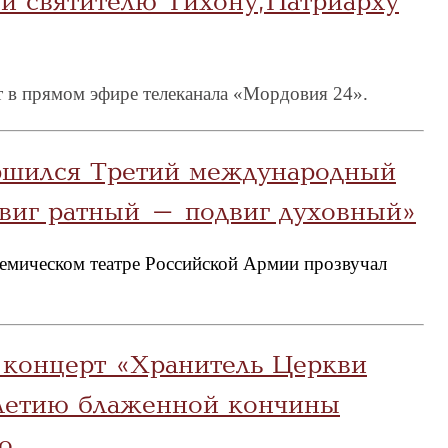
й святителю Тихону, Патриарху
 в прямом эфире телеканала «Мордовия 24».
ршился Третий международный
виг ратный – подвиг духовный»
емическом театре Российской Армии прозвучал
 концерт «Хранитель Церкви
летию блаженной кончины
о