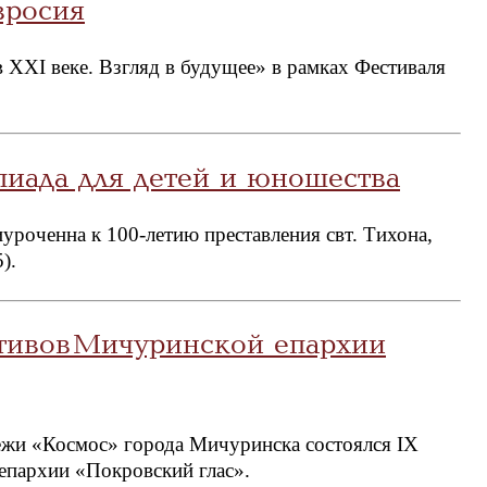
вросия
 XXI веке. Взгляд в будущее» в рамках Фестиваля
иада для детей и юношества
уроченна к 100-летию преставления свт. Тихона,
).
тивов Мичуринской епархии
ежи «Космос» города Мичуринска состоялся IX
епархии «Покровский глас».