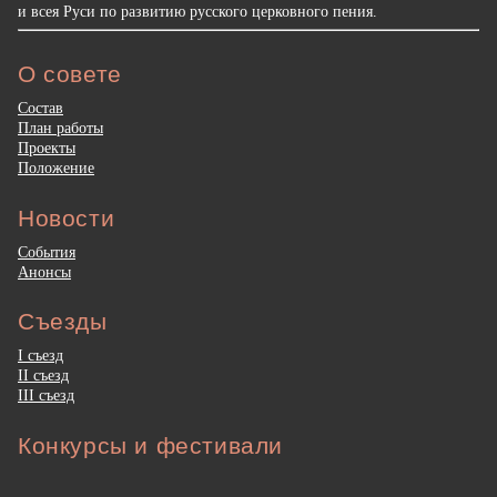
и всея Руси по развитию русского церковного пения.
О совете
Состав
План работы
Проекты
Положение
Новости
События
Анонсы
Съезды
I съезд
II съезд
III съезд
Конкурсы и фестивали