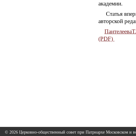
академии.
Статья вперв
авторской реда
ПантелееваТ
(PDF)
© 2026 Церковно-общественный совет при Патриархе Московском и вс