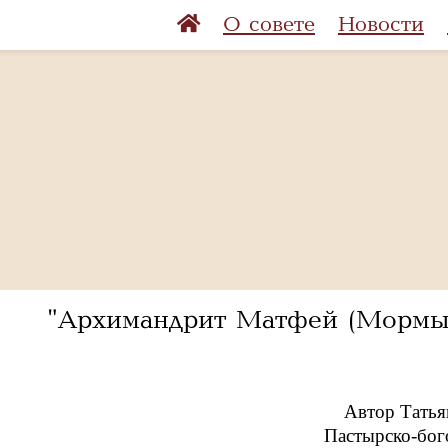
О совете
Новости
"Архимандрит Матфей (Мормыл
Автор Татья
Пастырско-бого