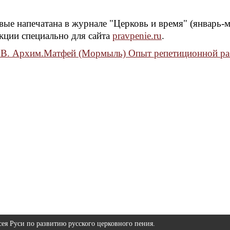
ые напечатана в журнале "Церковь и время" (январь-м
кции специально для сайта
pravpenie.ru
.
.В. Архим.Матфей (Мормыль) Опыт репетиционной ра
ея Руси по развитию русского церковного пения.