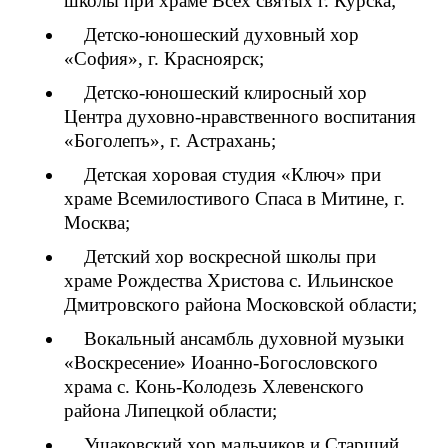
школы при храме Всех святых г. Курска;
Детско-юношеский духовный хор
«София», г. Красноярск;
Детско-юношеский клиросный хор
Центра духовно-нравственного воспитания
«Боголепъ», г. Астрахань;
Детская хоровая студия «Ключ» при
храме Всемилостивого Спаса в Митине, г.
Москва;
Детский хор воскресной школы при
храме Рождества Христова с. Ильинское
Дмитровского района Московской области;
Вокальный ансамбль духовной музыки
«Воскресение» Иоанно-Богословского
храма с. Конь-Колодезь Хлевенского
района Липецкой области;
Ушаковский хор мальчиков и Старший