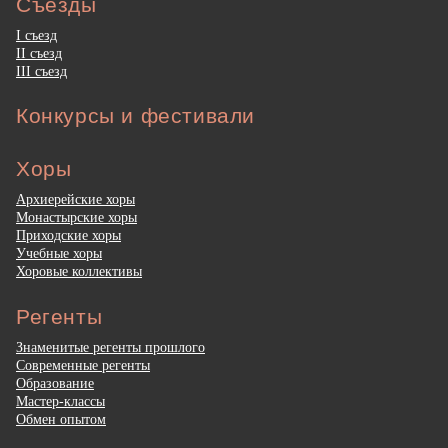
Съезды
I съезд
II съезд
III съезд
Конкурсы и фестивали
Хоры
Архиерейские хоры
Монастырские хоры
Приходские хоры
Учебные хоры
Хоровые коллективы
Регенты
Знаменитые регенты прошлого
Современные регенты
Образование
Мастер-классы
Обмен опытом