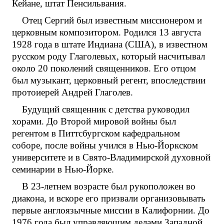
Кейане, штат Пенсильвания.
Отец Сергий был известным миссионером и
церковным композитором. Родился 13 августа
1928 года в штате Индиана (США), в известном
русском роду Глаголевых, который насчитывал
около 20 поколений священников. Его отцом
был музыкант, церковный регент, впоследствии
протоиерей Андрей Глаголев.
Будущий священник с детства руководил
хорами. До Второй мировой войны был
регентом в Питтсбургском кафедральном
соборе, после войны учился в Нью-Йоркском
университете и в Свято-Владимирской духовной
семинарии в Нью-Йорке.
В 23-летнем возрасте был рукоположен во
диакона, и вскоре его призвали организовывать
первые англоязычные миссии в Калифорнии. До
1976 года был управляющим делами Западной