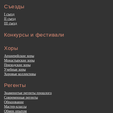
Съезды
I съезд
II съезд
III съезд
Конкурсы и фестивали
Хоры
Архиерейские хоры
Монастырские хоры
Приходские хоры
Учебные хоры
Хоровые коллективы
Регенты
Знаменитые регенты прошлого
Современные регенты
Образование
Мастер-классы
Обмен опытом