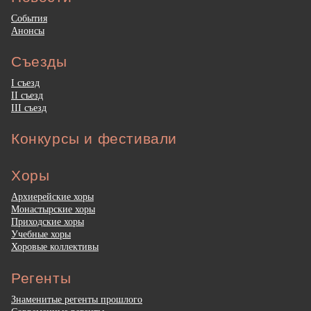
События
Анонсы
Съезды
I съезд
II съезд
III съезд
Конкурсы и фестивали
Хоры
Архиерейские хоры
Монастырские хоры
Приходские хоры
Учебные хоры
Хоровые коллективы
Регенты
Знаменитые регенты прошлого