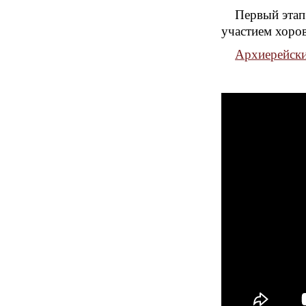
Первый этап
участием хоров
Архиерейски