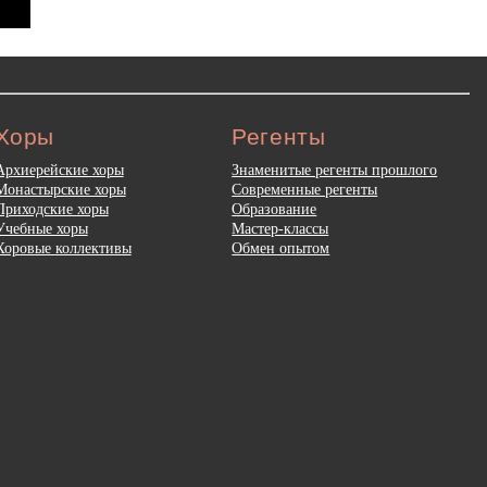
Хоры
Регенты
Архиерейские хоры
Знаменитые регенты прошлого
Монастырские хоры
Современные регенты
Приходские хоры
Образование
Учебные хоры
Мастер-классы
Хоровые коллективы
Обмен опытом