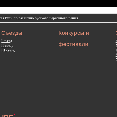
ея Руси по развитию русского церковного пения.
Съезды
Конкурсы и
I съезд
фестивали
II съезд
III съезд