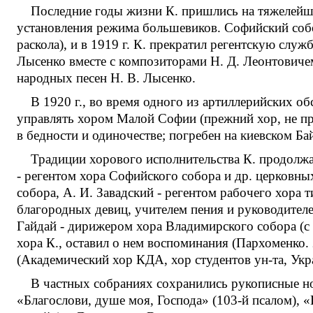
Последние годы жизни К. пришлись на тяжелейше
установления режима большевиков. Софийский собо
раскола), и в 1919 г. К. прекратил регентскую служ
Лысенко вместе с композиторами Н. Д. Леонтовиче
народных песен Н. В. Лысенко.
В 1920 г., во время одного из артиллерийских об
управлять хором Малой Софии (прежний хор, не пр
в бедности и одиночестве; погребен на киевском Б
Традиции хорового исполнительства К. продолжал
- регентом хора Софийского собора и др. церковны
собора, А. И. Завадский - регентом рабочего хора
благородных девиц, учителем пения и руководителе
Гайдай - дирижером хора Владимирского собора (с
хора К., оставил о нем воспоминания (Пархоменко.
(Академический хор КДА, хор студентов ун-та, Укра
В частных собраниях сохранились рукописные нот
«Благослови, душе моя, Господа» (103-й псалом), 