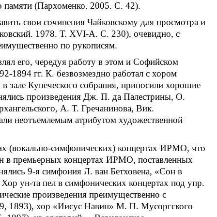
 памяти (Пархоменко. 2005. С. 42).
равить свои сочинения Чайковскому для просмотра и
вский. 1978. Т. XVI-A. С. 230), очевидно, с
реимущественно по рукописям.
влял его, чередуя работу в этом и Софийском
92-1894 гг. К. безвозмездно работал с хором
я в зале Купеческого собрания, приносили хорошие
нялись произведения Дж. П. да Палестрины, О.
рхангельского, А. Т. Гречанинова, Вик.
стали неотъемлемым атрибутом художественной
ких (вокально-симфонических) концертах ИРМО, что
ван в премьерных концертах ИРМО, поставленных
ялись 9-я симфония Л. ван Бетховена, «Сон в
Хор ун-та пел в симфонических концертах под упр.
нические произведения преимущественно с
9, 1893), хор «Иисус Навин» М. П. Мусоргского