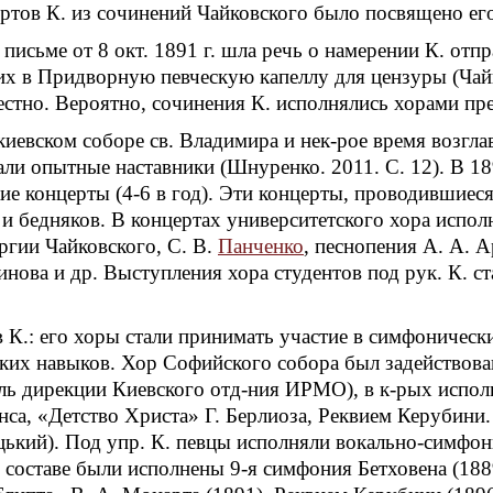
ертов К. из сочинений Чайковского было посвящено его
письме от 8 окт. 1891 г. шла речь о намерении К. отп
их в Придворную певческую капеллу для цензуры (Чайко
вестно. Вероятно, сочинения К. исполнялись хорами п
киевском соборе св. Владимира и нек-рое время возгла
али опытные наставники (Шнуренко. 2011. С. 12). В 18
кие концерты (4-6 в год). Эти концерты, проводившиес
 и бедняков. В концертах университетского хора испол
ргии Чайковского, С. В.
Панченко
, песнопения А. А. А
инова и др. Выступления хора студентов под рук. К. 
в К.: его хоры стали принимать участие в симфоничес
ческих навыков. Хор Софийского собора был задейство
ль дирекции Киевского отд-ния ИРМО), в к-рых исполн
а, «Детство Христа» Г. Берлиоза, Реквием Керубини. 
цький). Под упр. К. певцы исполняли вокально-симфо
составе были исполнены 9-я симфония Бетховена (188