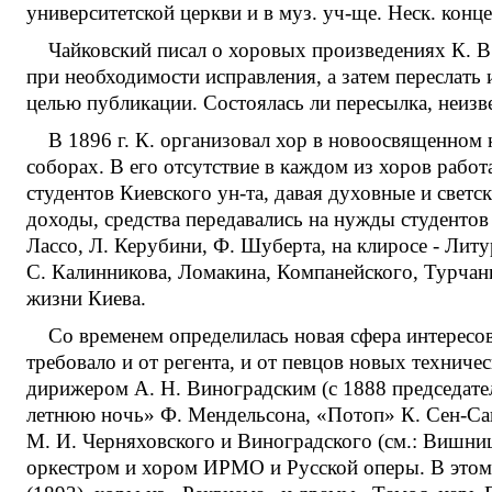
университетской церкви и в муз. уч-ще. Неск. конц
Чайковский писал о хоровых произведениях К. В 
при необходимости исправления, а затем переслать 
целью публикации. Состоялась ли пересылка, неиз
В 1896 г. К. организовал хор в новоосвященном 
соборах. В его отсутствие в каждом из хоров работ
студентов Киевского ун-та, давая духовные и светс
доходы, средства передавались на нужды студентов
Лассо, Л. Керубини, Ф. Шуберта, на клиросе - Литу
С. Калинникова, Ломакина, Компанейского, Турчан
жизни Киева.
Со временем определилась новая сфера интересо
требовало и от регента, и от певцов новых техни
дирижером А. Н. Виноградским (с 1888 председате
летнюю ночь» Ф. Мендельсона, «Потоп» К. Сен-Санс
М. И. Черняховского и Виноградского (см.: Вишни
оркестром и хором ИРМО и Русской оперы. В этом 