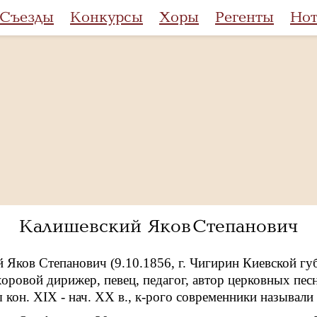
Съезды
Конкурсы
Хоры
Регенты
Но
Калишевский Яков Степанович
Яков Степанович (9.10.1856, г. Чигирин Киевской губ.
 хоровой дирижер, певец, педагог, автор церковных пе
кон. ХIХ - нач. ХХ в., к-рого современники называли 