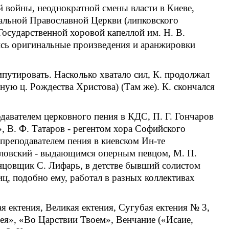
й войны, неоднократной смены власти в Киеве,
альной Православной Церкви (липковского
 Государственной хоровой капеллой им. Н. В.
ись оригинальные произведения и аранжировки
мпутировать. Насколько хватало сил, К. продолжал
ую ц. Рождества Христова) (Там же). К. скончался
давателем церковного пения в КДС, П. Г. Гончаров
, В. Ф. Татаров - регентом хора Софийского
 преподавателем пения в киевском Ин-те
озловский - выдающимся оперным певцом, М. П.
анцовщик С. Лифарь, в детстве бывший солистом
ц, подобно ему, работал в разных коллективах
 ектения, Великая ектения, Сугубая ектения № 3,
оея», «Во Царствии Твоем», Венчание («Исаие,