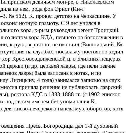
 Чигиринском девичьем мон-ре, в Николаевском
одила из нем. рода фон Эрнст (Ин-т
3. № 562). К. провел детство на Черкасщине. У
освоил нотную грамоту. С 9 лет учился в
ольного хора, к-рым руководил регент Троицкий.
тал солистом хора КДА, певшего на богослужении в
рии, к-рую, вероятно, не окончил (Вишницький. №
отсутствия на службах, поскольку постоянно ходил
л в хор Крестовоздвиженской ц. в Ближних пещерах
й церкви (и др. церквей лавры, где пели певчие
апевов лавры была записана в нотах, и по
илу Лисицыну, 4 года) занимался записью на слух
омиссия приняла решение не публиковать лаврский
ы), ректора КДС в 1883-1888 гг. (с 1902 епископ
их под своим именем без упоминания К.
 для киево-печерского напева муз. оборотов, хотя
лаговещения Пресв. Богородицы дал 1-й духовный
ению прот. Петра Турчанинова, концерты «Блажени