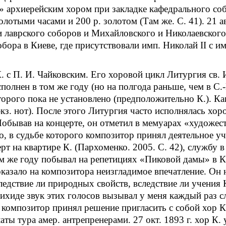
» архиерейским хором при закладке кафедрального соб
лотыми часами и 200 р. золотом (Там же. С. 41). 21 а
и лаврского соборов и Михайловского и Николаевского
бора в Киеве, где присутствовали имп. Николай II с
К. с П. И. Чайковским. Его хоровой цикл Литургия св.
лнен в том же году (но на полгода раньше, чем в С.-П
орого пока не установлено (предположительно К.). Ка
кз. нот). После этого Литургия часто исполнялась хо
Побывав на концерте, он отметил в мемуарах «художе
 в судьбе которого композитор принял деятельное учас
рт на квартире К. (Пархоменко. 2005. С. 42), службу в
том же году побывал на репетициях «Пиковой дамы» в К
. оказало на композитора неизгладимое впечатление. 
ледствие ли природных свойств, вследствие ли учения 
нихиде звук этих голосов вызывал у меня каждый раз сл
композитор принял решение пригласить с собой хор К.
аты тура амер. антрепренерами. 27 окт. 1893 г. хор К.