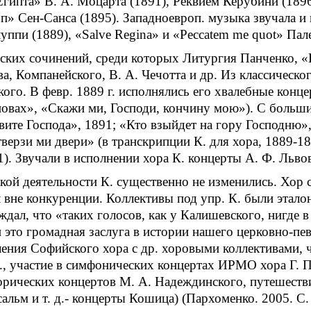
Египта» В. А. Моцарта (1891), Реквием Керубини (1896
п» Сен-Санса (1895). Западноевроп. музыка звучала и 
луппи (1889), «Salve Regina» и «Peccatem me quot» Пал
ских сочинений, среди которых Литургия Панченко, «
, Компанейского, В. А. Чечотта и др. Из классического
ого. В февр. 1889 г. исполнялись его хвалебные конце
 уповах», «Скажи ми, Господи, кончину мою»). С боль
вите Господа», 1891; «Кто взыйдет на гору Господню»
верзи ми двери» (в транскрипции К. для хора, 1889-1
. Звучали в исполнении хора К. концерты А. Ф. Львова
кой деятельности К. существенно не изменились. Хор с
 вне конкуренции. Коллективы под упр. К. были этало
ждал, что «таких голосов, как у Калишевского, нигде
 и это громадная заслуга в истории нашего церковно-пе
ления Софийского хора с др. хоровыми коллективами,
., участие в симфонических концертах ИРМО хора Г. П
орических концертов М. А. Надеждинского, путешестви
альм и т. д.- концерты Кошица) (Пархоменко. 2005. С. 