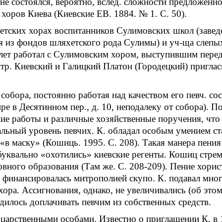
не состоялся, вероятно, вслед. сложности предложен
оров Киева (Киевские ЕВ. 1884. № 1. С. 50).
детских хорах воспитанников Сулимовских школ (завед
я из фондов шляхетского рода Сулимы) и уч-ща слепых
 лет работал с Сулимовским хором, выступившим перед 
итр. Киевский и Галицкий Платон (Городецкий) пригла
собора, постоянно работая над качеством его певч. со
ире в Десятинном пер., д. 10, неподалеку от собора).
ие работы и различные хозяйственные поручения, что 
льный уровень певчих. К. обладал особым умением ст
 «в маску» (Кошиць. 1995. С. 208). Такая манера пени
и буквально «охотились» киевские регенты. Кошиц ст
овного образования (Там же. С. 208-209). Пение хори
х финансировалась митрополией скупо. К. подавал м
хора. Ассигнования, однако, не увеличивались (об это
одилось доплачивать певчим из собственных средств.
арственными особами. Известно о приглашении К. в 1