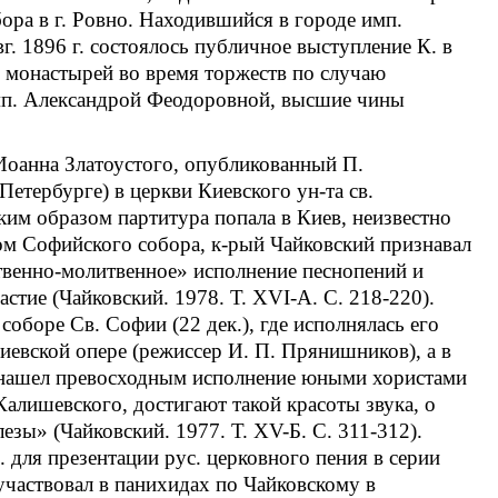
ора в г. Ровно. Находившийся в городе имп.
вг. 1896 г. состоялось публичное выступление К. в
 монастырей во время торжеств по случаю
 имп. Александрой Феодоровной, высшие чины
 Иоанна Златоустого, опубликованный П.
етербурге) в церкви Киевского ун-та св.
ким образом партитура попала в Киев, неизвестно
ром Софийского собора, к-рый Чайковский признавал
ственно-молитвенное» исполнение песнопений и
тие (Чайковский. 1978. Т. ХVI-А. С. 218-220).
 соборе Св. Софии (22 дек.), где исполнялась его
иевской опере (режиссер И. П. Прянишников), а в
Он нашел превосходным исполнение юными хористами
Калишевского, достигают такой красоты звука, о
езы» (Чайковский. 1977. Т. XV-Б. С. 311-312).
 для презентации рус. церковного пения в серии
 участвовал в панихидах по Чайковскому в