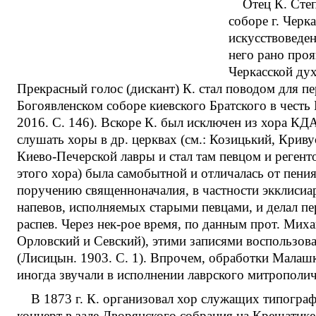
Отец К. Сте
соборе г. Черк
искусствоведен
него рано проя
Черкасской дух
Прекрасный голос (дискант) К. стал поводом для п
Богоявленском соборе киевского Братского в честь
2016. С. 146). Вскоре К. был исключен из хора КДА
слушать хоры в др. церквах (см.: Козицький, Криву
Киево-Печерской лавры и стал там певцом и регенто
этого хора) была самобытной и отличалась от пения
поручению священноначалия, в частности экклисиар
напевов, исполняемых старыми певцами, и делал пе
распев. Через нек-рое время, по данным прот. Мих
Орловский и Севский), этими записями воспользов
(Лисицын. 1903. С. 1). Впрочем, обработки Малашк
иногда звучали в исполнении лаврского митрополич
В 1873 г. К. организовал хор служащих типограф
концерт в зале Дворянского собрания на Крещатик