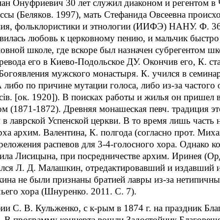
пан Онуфриевич 30 лет служил диаконом и регентом в
ассы (Беляков. 1997), мать Стефанида Овсеевна происх
ия, фольклористики и этнологии (ИИФЭ) НАНУ. Ф. 36-
вилась любовь к церковному пению, и мальчик быстро 
овной школе, где вскоре был назначен субрегентом шк
еревода его в Киево-Подольское ДУ. Окончив его, К. с
 Богоявления мужского монастыря. К. учился в семина
 либо по причине мутации голоса, либо из-за частого 
сiв. [ок. 1920]). В поисках работы и жилья он прише
м (1871-1872). Древняя монашеская певч. традиция это
 в лаврской Успенской церкви. В то время лишь часть н
ха архим. Валентина, К. полгода (согласно прот. Миха
реложения распевов для 3-4-голосного хора. Однако к
аила Лисицына, при посредничестве архим. Иринея (Орд
ался Л. Д. Малашкин, отредактировавший и издавший 
ина не были признаны братией лавры из-за нетипичных
ьего хора (Шнуренко. 2011. С. 7).
ии С. В. Кульженко, с к-рым в 1874 г. на праздник Б
е. В программу концерта вошли Задостойник Благовещ