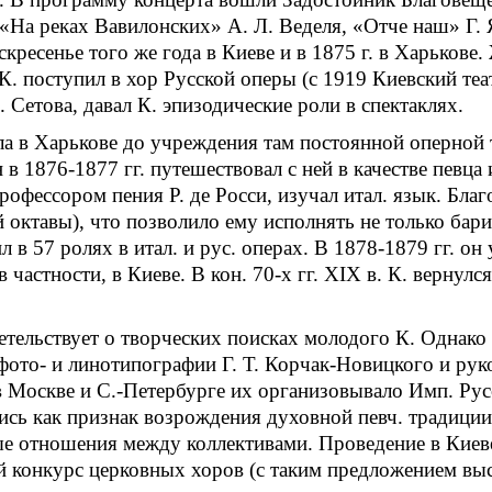
«На реках Вавилонских» А. Л. Веделя, «Отче наш» Г. 
кресенье того же года в Киеве и в 1875 г. в Харькове
К. поступил в хор Русской оперы (с 1919 Киевский теат
 Сетова, давал К. эпизодические роли в спектаклях.
ала в Харькове до учреждения там постоянной оперной
 в 1876-1877 гг. путешествовал с ней в качестве певца
рофессором пения Р. де Росси, изучал итал. язык. Бла
й октавы), что позволило ему исполнять не только бар
л в 57 ролях в итал. и рус. операх. В 1878-1879 гг. о
 частности, в Киеве. В кон. 70-х гг. ХIХ в. К. вернулс
етельствует о творческих поисках молодого К. Однако
 фото- и линотипографии Г. Т. Корчак-Новицкого и рук
 Москве и С.-Петербурге их организовывало Имп. Ру
ь как признак возрождения духовной певч. традиции.
ые отношения между коллективами. Проведение в Киев
й конкурс церковных хоров (с таким предложением вы