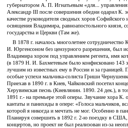
губернатором А. П. Игнатьевым «для... управления
Александр III после совершения обедни одарил К. зо
качестве руководителя сводных хоров Софийского 
освящения Владимира, равноапостольного князя, со
государства и Церкви (Там же).
В 1878 г. началось многолетнее сотрудничество 
И. Юргенсоном без цензурного разрешения, был испо
Владимира хором под управлением регента, имя кот
(в 1879 Н. И. Бахметевым было конфисковано 143 э
лучшим из известных ему в России и за границей. 
особые успехи мальчика-солиста Гриши Чернушенко,
Приехав в 1890 г. в Киев, Чайковский посетил конце
Херувимская песнь (Киевлянин. 1890. 24 дек.), в 
1891 г.- на премьере этой оперы. Звучание хора К
кантаты и панихиды в опере: «Голоса мальчиков, вс
которой я никогда и мечтать не мог. Особенно в па
Планируя совершить в 1892 г. 2-ю поездку в США, 
концертов, но проект не был реализован из-за неопл