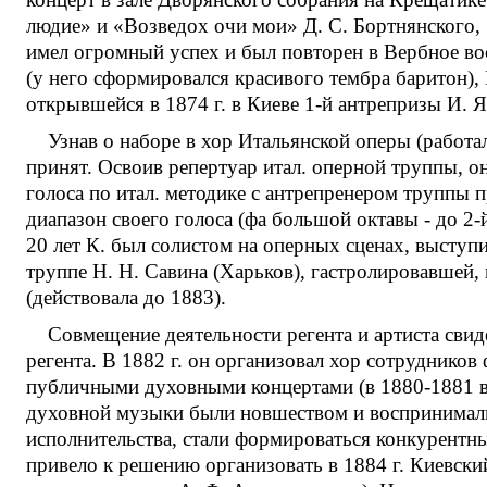
людие» и «Возведох очи мои» Д. С. Бортнянского, 
имел огромный успех и был повторен в Вербное вос
(у него сформировался красивого тембра баритон), 
открывшейся в 1874 г. в Киеве 1-й антрепризы И. Я.
Узнав о наборе в хор Итальянской оперы (работ
принят. Освоив репертуар итал. оперной труппы, он
голоса по итал. методике с антрепренером труппы п
диапазон своего голоса (фа большой октавы - до 2-
20 лет К. был солистом на оперных сценах, выступи
труппе Н. Н. Савина (Харьков), гастролировавшей, в
(действовала до 1883).
Совмещение деятельности регента и артиста свид
регента. В 1882 г. он организовал хор сотрудников
публичными духовными концертами (в 1880-1881 в
духовной музыки были новшеством и воспринималис
исполнительства, стали формироваться конкурентн
привело к решению организовать в 1884 г. Киевски