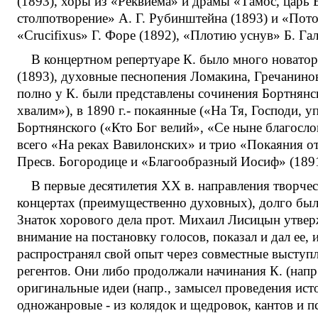
(1893), хоры из «Реквиема» и драмы «Тамос, царь 
столпотворение» А. Г. Рубинштейна (1893) и «Пото
«Crucifixus» Г. Форе (1892), «Плотию уснув» Б. Га
В концертном репертуаре К. было много новатор
(1893), духовные песнопения Ломакина, Гречанинова
полно у К. были представлены сочинения Бортнянск
хвалим»), в 1890 г.- покаянные («На Тя, Господи,
Бортнянского («Кто Бог велий», «Се ныне благосло
всего «На реках Вавилонских» и трио «Покаяния от
Пресв. Богородице и «Благообразный Иосиф» (1891)
В первые десятилетия ХХ в. направления творчес
концертах (преимущественно духовных), долго был
Знаток хорового дела прот. Михаил Лисицын утвер
внимание на постановку голосов, показал и дал ее,
распространял свой опыт через совместные выступ
регентов. Они либо продолжали начинания К. (напр
оригинальные идеи (напр., замысел проведения ист
одножанровые - из колядок и щедровок, кантов и пс