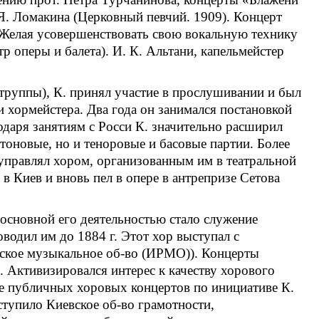
Я. Ломакина (Церковный певчий. 1909). Концерт
. Желая усовершенствовать свою вокальную технику
р оперы и балета). И. К. Альтани, капельмейстер
 труппы), К. принял участие в прослушивании и был
 и хормейстера. Два года он занимался постановкой
годаря занятиям с Росси К. значительно расширил
итоновые, но и теноровые и басовые партии. Более
н управлял хором, организованным им в театральной
я в Киев и вновь пел в опере в антрепризе Сетова
 основной его деятельностью стало служение
оводил им до 1884 г. Этот хор выступал с
сское музыкальное об-во (ИРМО)). Концерты
 Активизировался интерес к качеству хорового
е публичных хоровых концертов по инициативе К.
ступило Киевское об-во грамотности,