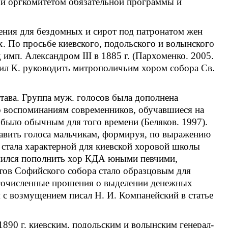
ной оргкомитетом обязательной программы и
ения для бездомных и сирот под патронатом жен
. По просьбе киевского, подольского и волынского
имп. Александром III в 1885 г. (Пархоменко. 2005.
сил К. руководить митрополичьим хором собора Св.
става. Группа муж. голосов была дополнена
 По воспоминаниям современников, обучавшиеся на
было обычным для того времени (Беляков. 1997).
авить голоса мальчикам, формируя, по выражению
я стала характерной для киевской хоровой школы
ремился пополнить хор КДА юными певчими,
стов Софийского собора стало образцовым для
ногочисленные прошения о выделении денежных
м с возмущением писал Н. И. Компанейский в статье
890 г. киевским, подольским и волынским генерал-