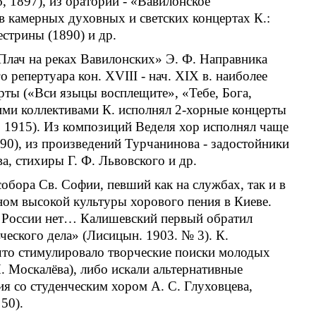
, 1897), из ораторий - «Вавилонское
в камерных духовных и светских концертах К.:
естрины (1890) и др.
Плач на реках Вавилонских» Э. Ф. Направника
 репертуара кон. XVIII - нач. XIX в. наиболее
рты («Вси языцы восплещите», «Тебе, Бога,
шими коллективами К. исполнял 2-хорные концерты
, 1915). Из композиций Веделя хор исполнял чаще
890), из произведений Турчанинова - задостойники
, стихиры Г. Ф. Львовского и др.
обора Св. Софии, певший как на службах, так и в
ном высокой культуры хорового пения в Киеве.
 в России нет… Калишевский первый обратил
вческого дела» (Лисицын. 1903. № 3). К.
 что стимулировало творческие поиски молодых
. Москалёва), либо искали альтернативные
я со студенческим хором А. С. Глуховцева,
50).