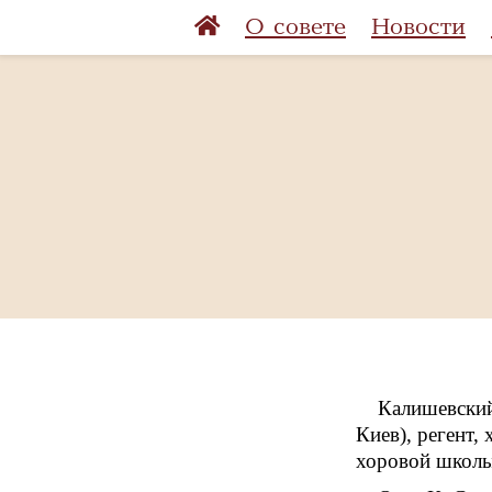
О совете
Новости
Калишевский 
Киев), регент,
хоровой школы 