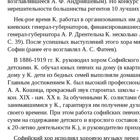
возглавлявшееся А. Ф. Андрияшевым). Но конкурс 
нерешительности большинства регентов 10 лучших х
Нек-рое время К. работал в организованных им 
киевских генерал-губернаторов, финансировавшиес
генерал-губернатора А. Р. Дрентельна К. несколько
С. 39). После успешных выступлений этого хора м
Софии (ранее его возглавлял А. С. Фатеев).
В 1886-1919 гг. К. руководил хором Софийского 
детскими. К. обучал юных певчих на дому (в кварт
дому у К. дети из бедных семей выполняли домашн
Главным достижением К. был высокий профессиона
А. А. Кошица, прекрасный звук староитал. школы -
кон. XIX - нач. XX в. За обученными К. солистам
занимавшимися у К., гарантируя им получение дух
своего времени. При этом работа софийских певчи
сумм на содержание детского и взрослого составов 
к 20-летию деятельности К.), и руководителю прих
Софийский хор исполнял хоровую музыку перед ц