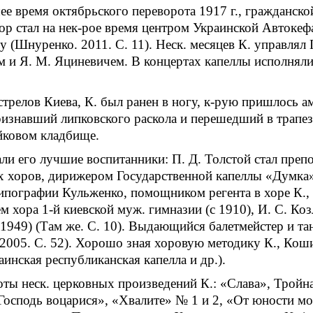
е время октябрьского переворота 1917 г., гражданско
р стал на нек-рое время центром Украинской Автокеф
бу (Шнуренко. 2011. С. 11). Неск. месяцев К. управлял
м и Я. М. Яциневичем. В концертах капеллы исполнял
стрелов Киева, К. был ранен в ногу, к-рую пришлось а
изнавший липковского раскола и перешедший в трапезн
айковом кладбище.
и его лучшие воспитанники: П. Д. Толстой стал препо
х хоров, дирижером Государственной капеллы «Думка»
 типографии Кульженко, помощником регента в хоре К.,
м хора 1-й киевской муж. гимназии (с 1910), И. С. К
 1949) (Там же. С. 10). Выдающийся балетмейстер и т
 2005. С. 52). Хорошо зная хоровую методику К., Коши
инская республиканская капелла и др.).
ы неск. церковных произведений К.: «Слава», Тройная
«Господь воцарися», «Хвалите» № 1 и 2, «От юности м