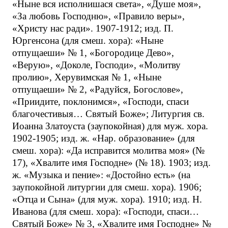
«Ныне вся исполнишася света», «Душе моя»,
«За любовь Господню», «Правило веры»,
«Христу нас ради». 1907-1912; изд. П.
Юргенсона (для смеш. хора): «Ныне
отпущаеши» № 1, «Богородице Дево»,
«Верую», «Доколе, Господи», «Молитву
пролию», Херувимская № 1, «Ныне
отпущаеши» № 2, «Радуйся, Богослове»,
«Приидите, поклонимся», «Господи, спаси
благочестивыя… Святый Боже»; Литургия св.
Иоанна Златоуста (заупокойная) для муж. хора.
1902-1905; изд. ж. «Нар. образование» (для
смеш. хора): «Да исправится молитва моя» (№
17), «Хвалите имя Господне» (№ 18). 1903; изд.
ж. «Музыка и пение»: «Достойно есть» (на
заупокойной литургии для смеш. хора). 1906;
«Отца и Сына» (для муж. хора). 1910; изд. Н.
Иванова (для смеш. хора): «Господи, спаси…
Святый Боже» № 3, «Хвалите имя Господне» №