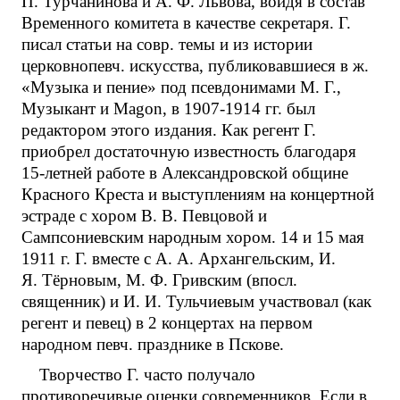
П. Турчанинова и А. Ф. Львова, войдя в состав
Временного комитета в качестве секретаря. Г.
писал статьи на совр. темы и из истории
церковнопевч. искусства, публиковавшиеся в ж.
«Музыка и пение» под псевдонимами М. Г.,
Музыкант и Magon, в 1907-1914 гг. был
редактором этого издания. Как регент Г.
приобрел достаточную известность благодаря
15-летней работе в Александровской общине
Красного Креста и выступлениям на концертной
эстраде с хором В. В. Певцовой и
Сампсониевским народным хором. 14 и 15 мая
1911 г. Г. вместе с А. А. Архангельским, И.
Я. Тёрновым, М. Ф. Гривским (впосл.
священник) и И. И. Тульчиевым участвовал (как
регент и певец) в 2 концертах на первом
народном певч. празднике в Пскове.
Творчество Г. часто получало
противоречивые оценки современников. Если в