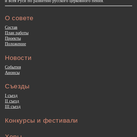
и всея Руси по развитию русского церковного пения.
О совете
Состав
План работы
Проекты
Положение
Новости
События
Анонсы
Съезды
I съезд
II съезд
III съезд
Конкурсы и фестивали
Хоры