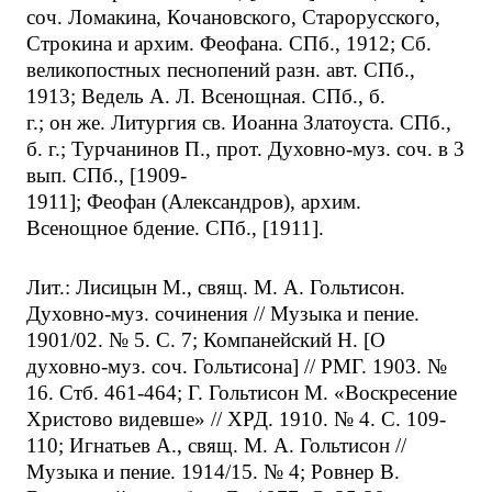
соч. Ломакина, Кочановского, Старорусского,
Строкина и архим. Феофана. СПб., 1912; Сб.
великопостных песнопений разн. авт. СПб.,
1913; Ведель А. Л. Всенощная. СПб., б.
г.; он же. Литургия св. Иоанна Златоуста. СПб.,
б. г.; Турчанинов П., прот. Духовно-муз. соч. в 3
вып. СПб., [1909-
1911]; Феофан (Александров), архим.
Всенощное бдение. СПб., [1911].
Лит.: Лисицын М., свящ. М. А. Гольтисон.
Духовно-муз. сочинения // Музыка и пение.
1901/02. № 5. С. 7; Компанейский Н. [О
духовно-муз. соч. Гольтисона] // РМГ. 1903. №
16. Стб. 461-464; Г. Гольтисон М. «Воскресение
Христово видевше» // ХРД. 1910. № 4. С. 109-
110; Игнатьев А., свящ. М. А. Гольтисон //
Музыка и пение. 1914/15. № 4; Ровнер В.