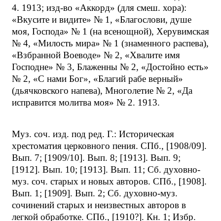
4. 1913; изд-во «Аккорд» (для смеш. хора):
«Вкусите и видите» № 1, «Благослови, душе
моя, Господа» № 1 (на всенощной), Херувимская
№ 4, «Милость мира» № 1 (знаменного распева),
«Взбранной Воеводе» № 2, «Хвалите имя
Господне» № 3, Блаженны № 2, «Достойно есть»
№ 2, «С нами Бог», «Благий рабе верный»
(дьячковского напева), Многолетие № 2, «Да
исправится молитва моя» № 2. 1913.
Муз. соч. изд. под ред. Г.: Историческая
хрестоматия церковного пения. СПб., [1908/09].
Вып. 7; [1909/10]. Вып. 8; [1913]. Вып. 9;
[1912]. Вып. 10; [1913]. Вып. 11; Сб. духовно-
муз. соч. старых и новых авторов. СПб., [1908].
Вып. 1; [1909]. Вып. 2; Сб. духовно-муз.
сочинений старых и неизвестных авторов в
легкой обработке. СПб., [1910?]. Кн. 1; Избр.