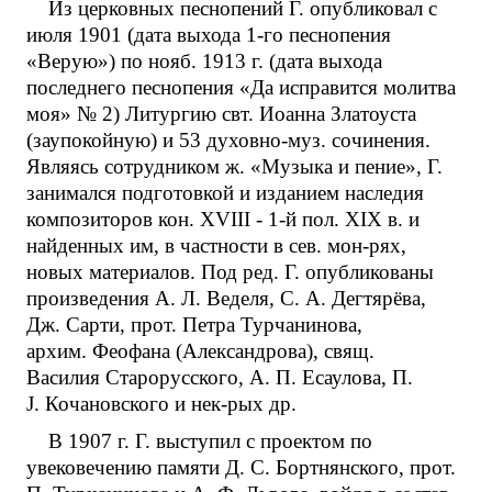
Из церковных песнопений Г. опубликовал с
июля 1901 (дата выхода 1-го песнопения
«Верую») по нояб. 1913 г. (дата выхода
последнего песнопения «Да исправится молитва
моя» № 2) Литургию свт. Иоанна Златоуста
(заупокойную) и 53 духовно-муз. сочинения.
Являясь сотрудником ж. «Музыка и пение», Г.
занимался подготовкой и изданием наследия
композиторов кон. XVIII - 1-й пол. XIX в. и
найденных им, в частности в сев. мон-рях,
новых материалов. Под ред. Г. опубликованы
произведения А. Л. Веделя, С. А. Дегтярёва,
Дж. Сарти, прот. Петра Турчанинова,
архим. Феофана (Александрова), свящ.
Василия Старорусского, А. П. Есаулова, П.
J. Кочановского и нек-рых др.
В 1907 г. Г. выступил с проектом по
увековечению памяти Д. С. Бортнянского, прот.