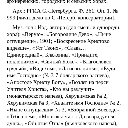
архиерейских, городских и сельских хорах.
Арх.: РГИА С.-Петербурга. Ф. 361. Оп. 1. №
999 [личн. дело по С.-Петерб. консерватории].
Муз. соч.: Изд. автора (для смеш. и однородн.
хора): «Верую», «Богородице Дево», «Ныне
отпущаеши». 1901; «Воскресение Христово
видевше», «Уст Твоих», «Слава…
Единородный», Блаженны, «Приидите,
поклонимся», «Святый Боже», «Благословен
грядый», «Видехом», «Да исполнятся», «Буди
имя Господне» (№ 3-7 болгарского распева),
«Апостоле Христу Богу», «Возлег на перси
Учителя Христа», «Кто ны разлучит»
(монастырского напева), Херувимская № 2,
Херувимская № 3, «Хвалите имя Господне» № 2,
«Ныне отпущаеши» № 3, «Взбранной Воеводе»,
«Тебе поем», «Многая лета», «Да возрадуется
душа», «Объятия Отча» (дьячковского напева),