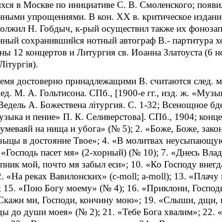
ся в Москве по инициативе С. В. Смоленского; появил
ными упрощениями. В кон. ХХ в. критическое издание
олжил Н. Гобдыч, к-рый осуществил также их фонозап
нный сохранившийся нотный автограф В.- партитура х
ны 12 концертов и Литургия св. Иоанна Златоуста (6 но
Лiтургiя).
ремя достоверно принадлежащими В. считаются след. м
ед. М. А. Гольтисона. СПб., [1900-е гг., изд. ж. «Музы
 Ведель А. Божествена лiтургия. С. 1-32; Всенощное бд
узыка и пение» П. К. Селиверстова]. СПб., 1904; конце
умеваяй на нища и убога» (№ 5); 2. «Боже, Боже, зако
ыцы в достояние Твое»; 4. «В молитвах неусыпающую
. «Господь пасет мя» (2-хорный) (№ 10); 7. «Днесь Вла
тупник мой, почто мя забыл еси»; 10. «Ко Господу внегд
2. «На реках Вавилонских» (с-moll; a-moll); 13. «Пла
; 15. «Пою Богу моему» (№ 4); 16. «Приклони, Господ
«Скажи ми, Господи, кончину мою»; 19. «Слыши, дщи, и
ы до души моея» (№ 2); 21. «Тебе Бога хвалим»; 22. 