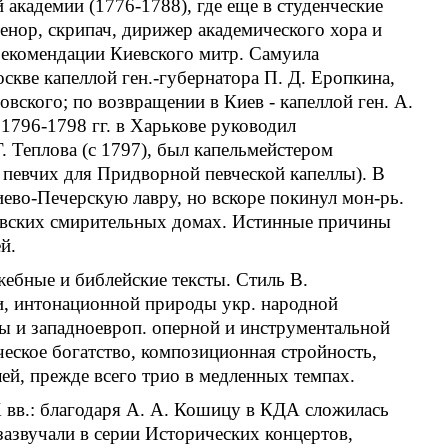
академии (1776-1788), где еще в студенческие
тенор, скрипач, дирижер академического хора и
 рекомендации Киевского митр. Самуила
скве капеллой ген.-губернатора П. Д. Еропкина,
овского; по возвращении в Киев - капеллой ген. А.
 1796-1798 гг. в Харькове руководил
. Теплова (с 1797), был капельмейстером
й певчих для Придворной певческой капеллы). В
Киево-Печерскую лавру, но вскоре покинул мон-рь.
киевских смирительных домах. Истинные причины
й.
жебные и библейские тексты. Стиль В.
и, интонационной природы укр. народной
ры и западноевроп. оперной и инструментальной
еское богатство, композиционная стройность,
ей, прежде всего трио в медленных темпах.
 вв.: благодаря А. А. Кошицу в КДА сложилась
 зазвучали в серии Исторических концертов,