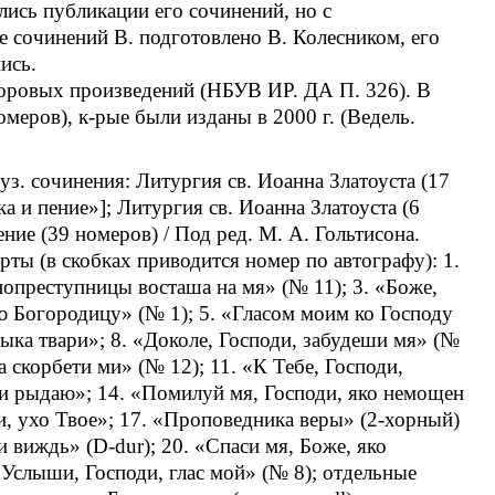
ись публикации его сочинений, но с
 сочинений В. подготовлено В. Колесником, его
ись.
оровых произведений (НБУВ ИР. ДА П. 326). В
меров), к-рые были изданы в 2000 г. (Ведель.
уз. сочинения: Литургия св. Иоанна Златоуста (17
ка и пение»]; Литургия св. Иоанна Златоуста (6
ение (39 номеров) / Под ред. М. А. Гольтисона.
рты (в скобках приводится номер по автографу): 1.
нопреступницы восташа на мя» (№ 11); 3. «Боже,
 Богородицу» (№ 1); 5. «Гласом моим ко Господу
дыка твари»; 8. «Доколе, Господи, забудеши мя» (№
а скорбети ми» (№ 12); 11. «К Тебе, Господи,
чу и рыдаю»; 14. «Помилуй мя, Господи, яко немощен
и, ухо Твое»; 17. «Проповедника веры» (2-хорный)
 виждь» (D-dur); 20. «Спаси мя, Боже, яко
«Услыши, Господи, глас мой» (№ 8); отдельные