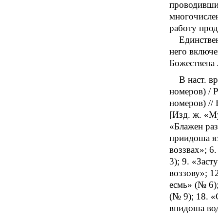
проводивших
многочислен
работу прод
Единстве
него включе
Божествена 
В наст. в
номеров) / Р
номеров) //
[Изд. ж. «М
«Блажен раз
приидоша яз
воззвах»; 6
3); 9. «Зас
воззову»; 1
есмь» (№ 6)
(№ 9); 18. 
внидоша вод