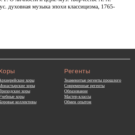
Рус. духовная музыка эпохи классицизма, 1765-
Хоры
Регенты
Архиерейские хоры
Знаменитые регенты прошлого
Монастырские хоры
Современные регенты
Приходские хоры
Образование
Учебные хоры
Мастер-классы
Хоровые коллективы
Обмен опытом