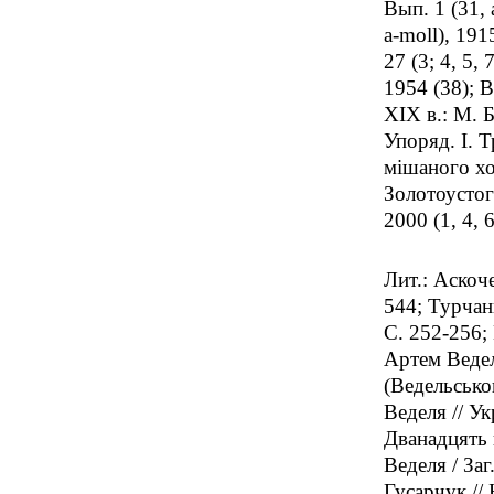
Вып. 1 (31, 
a-moll), 191
27 (3; 4, 5,
1954 (38); В
XIX в.: М. Б
Упоряд. I. 
мiшаного хор
Золотоустог
2000 (1, 4, 6
Лит.: Аскоч
544; Турчан
С. 252-256;
Артем Ведел
(Ведельськог
Веделя // Ук
Дванадцять 
Веделя / Заг
Гусарчук //