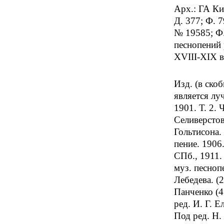
Арх.: ГА Кие
Д. 377; Ф. 7
№ 19585; Ф.
песнопений 
XVIII-XIX вв
Изд. (в ско
является лу
1901. Т. 2. 
Селиверстова
Гольтисона. 
пение. 1906
СПб., 1911.
муз. песноп
Лебедева. (
Панченко (4
ред. И. Г. 
Под ред. Н. 