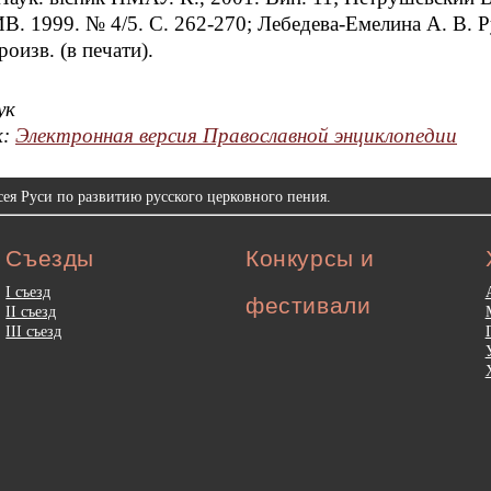
ИВ. 1999. № 4/5. С. 262-270; Лебедева-Емелина А. В. 
роизв. (в печати).
ук
к:
Электронная версия Православной энциклопедии
ея Руси по развитию русского церковного пения.
Съезды
Конкурсы и
I съезд
фестивали
II съезд
III съезд