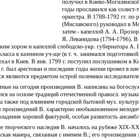
получил в Киево-Могилянской 
годы прославился как солист-
оркестра. В 1788-1792 гг. по
(Миславского) руководил в Мо
затем - капеллой А. А. Прозор
Я. Леванидова (1794-1796). В
ким хором и капеллой слободско-укр. губернатора А. Г
класса в казенном уч-ще (в т. ч. занимался подготовко
еехал в Киев. В янв. 1799 г. поступил послушником в 
 г. был арестован и последние годы жизни провел в 
я являются предметом острой полемики исследователе
тные на сегодня произведения В. написаны на богослу
ся на основе традиций отечественной правосл. музык
 а также под влиянием городской бытовой муз. культу
 произведений В. характерно необыкновенное мелодич
владения хоровой фактурой, особая развитость ансамбл
 творческого наследия В. началось на рубеже ХIХ-ХХ
ская манера, связанная с именем В.; его произведения