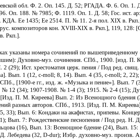
вской обл. Ф. 2. Оп. 145. Д. 52; РГАДА. Ф. 6. Оп. 1. Д
96. Оп. 188. № 7985; Ф. 1119. Оп. 1. Д. 58; Гос. ист. ар
 КДА. Ee 1435; Ее 2514. П. № 11. 2-я пол. XIX в. Рк
рус. композиторов кон. XVIII-XIX в. Ркп.], 119, 128: 
. Ркп.].
бках указаны номера сочинений по вышеприведенному 
чшим): Духовно-муз. сочинения. СПб., 1900. [изд. П. К
Ч. 2 (29); Ист. хрестоматия церк. пения / Под ред. свя
]. Вып. 1 (12, c-moll; 8, 14). Вып. 4 (35, с-moll; 2, 22
СПб., [1900-е гг., изд. ж. «Музыка и пение»]. Вып. 7 (3
. № 12 (34); 1907-1908. № 1-4 (3); 1915. № 2-4 (15); Д
 [Изд. П. М. Киреева] Вып. 2: Из Всенощного бдения (37
ений разных авторов. СПб., 1913. [Изд. П. М. Киреева]
25, 33); Вып. 6: Кондаки на акафистах, припевы. Конце
1); Вып. 7: Рождественские песнопения / Под ред. Н. Д
Ельцова (16), Вып. 13: Всенощное бдение (24), Вып. 15:
Д. Лебедева (32, D-dur); Избр. духовно-муз. произв. А.