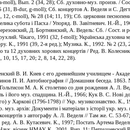
a-moll), Вып. 2 (34, 28); Сб. духовно-муз. произв. / Сос
5 (31, B-dur, g-moll); Сб. концертов А. Веделя и С. Дег
 7, 12, c-moll), № 28 (14; 11, 19); Сб. церковни песноп
елика субота i Пасха / Упоряд. В. Завiтневич. Н.-Й., 19
ерезовский, Д. Бортнянский, А. Ведель: Сб. / Сост. и ре
Трухлий. Чiкаго, 1991 (32, f-moll); Украïнська духовна
у. К., 1991 (39, 2-я ред.); Музика. К., 1992. № 2 (23,
о та 12 духовних хорових концертiв / Ред. В. Колесник,
, 10, 15, 17, 20; 2, 8, 14, 22, 28).
енский В. И. Киев с его древнейшим училищем - Академ
инов П. И. Автобиография // Домашняя беседа. 1863. №
 Гольтисон М. А. К столетию со дня рождения А. Л. Вед
ь i його муз. спадщина. Н.-Й., 1966; Кук В. С. Новi д
о) у Харковi (1796-1798) // Укр. музикознавство. К., 
р. муз. архiв: Документи i матерiали з iсторiï укр. муз.
концертiв з автографу А. Л. Веделя // Там же. С. 53-6
. ред. А. В. Кутасевич. К., 1997; Постать Артема Веделя 
 Наук. вiсник НМАУ. К., 2001. Вип. 11; Петрушевский В.