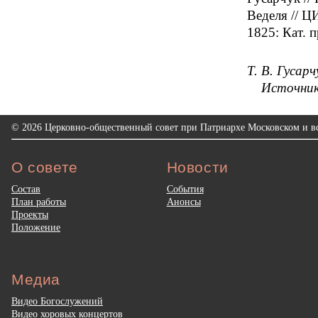
Веделя // Ц
1825: Кат. п
Т. В. Гусарч
Источни
© 2026 Церковно-общественный совет при Патриархе Московском и вс
О совете
Новости
Состав
События
План работы
Анонсы
Проекты
Положение
Медиа
Видео Богослужений
Видео хоровых концертов