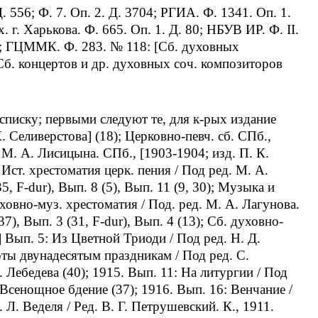
. 556; Ф. 7. Оп. 2. Д. 3704; РГИА. Ф. 1341. Оп. 1.
х. г. Харькова. Ф. 665. Оп. 1. Д. 80; НБУВ ИР. Ф. II.
п.; ГЦММК. Ф. 283. № 118: [Сб. духовных
[Сб. концертов и др. духовных соч. композиторов
списку; первыми следуют те, для к-рых издание
. Селиверстова] (18); Церковно-певч. сб. СПб.,
щ. М. А. Лисицына. СПб., [1903-1904; изд. П. К.
); Ист. хрестоматия церк. пения / Под ред. М. А.
5, F-dur), Вып. 8 (5), Вып. 11 (9, 30); Музыка и
уховно-муз. хрестоматия / Под. ред. М. А. Лагунова.
), Вып. 3 (31, F-dur), Вып. 4 (13); Сб. духовно-
 Вып. 5: Из Цветной Триоди / Под ред. Н. Д.
рты двунадесятым праздникам / Под ред. С.
. Лебедева (40); 1915. Вып. 11: На литургии / Под
 Всенощное бдение (37); 1916. Вып. 16: Венчание /
 Л. Веделя / Ред. В. Г. Петрушевский. К., 1911.