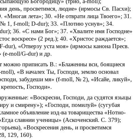
еусыпающую Богородицу» (трио, a-moll);
ния день, просветимся, людие» (ирмосы Св. Пасхи);
. «Многая лета»; 30. «Не отврати лица Твоего»; 31.
№ 1, f-moll; D-dur); 33. «Плотию уснув»; 34.
-dur); 36. «С нами Бог»; 37. «Хвалите имя Господне»
стос воскресе» (2 ред.); 40. «Христос раждается»;
-dur), «Отверзу уста моя» (ирмосы канона Пресв.
(e-moll/G-dur) и др.
рт можно приписать В.: «Блаженны вси, боящиеся
e-moll), «В началех Ты, Господи, землю основал
споди, забудеши мя» (f-moll, № 2), «Исайе, ликуй»,
крепость, Господи».
аруженные: «Воскресни, Господи, да судятся языцы
иру и смирену»); «Господи, помилуй» (сугубая
екламное объявление изд-ва товарищества «Нотно-
«Егда славнии ученицы» (Аскоченский. С. 379);
орьева), «Воскресения день, и просветимся
8, 129, 160).