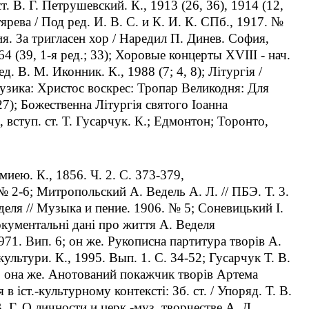
т. В. Г. Петрушевский. К., 1913 (26, 36), 1914 (12,
тярева / Под ред. И. В. С. и К. И. К. СПб., 1917. №
ения. За тригласен хор / Наредил П. Динев. София,
64 (39, 1-я ред.; 33); Хоровые концерты XVIII - нач.
д. В. М. Иконник. К., 1988 (7; 4, 8); Лiтургiя /
 музика: Христос воскрес: Тропар Великодня: Для
 27); Божественна Лiтургiя святого Iоанна
 вступ. ст. Т. Гусарчук. К.; Едмонтон; Торонто,
иею. К., 1856. Ч. 2. С. 373-379,
 2-6; Митропольский А. Ведель А. Л. // ПБЭ. Т. 3.
еля // Музыка и пение. 1906. № 5; Соневицький I.
окументальнi данi про життя А. Веделя
1971. Вип. 6; он же. Рукописна партитура творiв А.
 культури. К., 1995. Вып. 1. С. 34-52; Гусарчук Т. В.
7; она же. Анотований покажчик творiв Артема
в iст.-культурному контекстi: Зб. ст. / Упоряд. Т. В.
 Г. О личности и церк.-муз. творчестве А. Л.