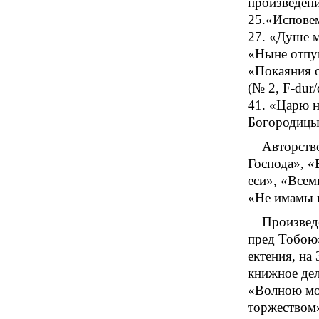
произведени
25.«Исповем
27. «Душе м
«Ныне отпущ
«Покаяния о
(№ 2, F-dur/
41. «Царю н
Богородицы)
Авторство
Господа», «Б
еси», «Всем
«Не имамы и
Произведе
пред Тобою»
ектения, на
книжное дел
«Волною мор
торжеством»