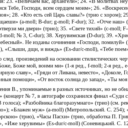
я: 23. «Величаем вас, архангели»; 24. «В молитвах н
ся Тебе, Господи, всем сердцем моим»; 26. «Воскресе
оя»; 28. «Кто есть сей Царь славы?» (трио с хором); 29
аеши» (a-moll; B-dur; g-moll; F-dur); 32. «Отче наш» (
тверзи ми двери» (трио); 35. «Свете тихий» (с-moll; F
d-moll; № 3, C-dur); 38. Херувимская (D-dur); 39. «Хри
ебесный». Не изданы сочинения «Господи, помилуй» (F
, «Слыши, дщи, и виждь» (Es-dur/c-moll), «Тебе поем» 
 след. произведений на основании стилистических че
оже, Боже мой, вонми ми» (1-я ред., f-moll; 2-я ред., 
ирную славу», «Гряди от Ливана, невесто», «Доколе, Го
ныя помощи», «От восток солнца до запад», «Ты моя 
ния В., упоминаемые в разных источниках, но не обн
 (концерт № 7, в автографе сохранился финал «Суди с
 3 голоса); «Разбойника благоразумнаго» (трио) (см. р
о»); «Блажен муж» (a-moll) (Митропольский. С. 254); 
скою» (трио), «Часы Пасхи» (трио, обработка П. Григ
, «Иже херувимы» (Es-dur/c-moll) (Соневицький. С. 12