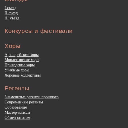
I съезд
II съезд
III съезд
Конкурсы и фестивали
Хоры
Архиерейские хоры
Монастырские хоры
Приходские хоры
Учебные хоры
Хоровые коллективы
Регенты
Знаменитые регенты прошлого
Современные регенты
Образование
Мастер-классы
Обмен опытом