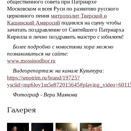
общественного совета при Патриархе
Московском и всея Руси по развитию русского
церковного пения
митрополит Тверской и
Кашинский Амвросий
поднялся на сцену чтобы
зачитать поздравление от Святейшего Патриарха
Кирилла и лично поздравить маэстро с юбилеем!
Более подробно с новостями хора можно
познакомиться на сайте:
www.mossinodhor.ru
Видеорепортаж на канале Культура:
https://smotrim.ru/brand/19725?
ysclid=mp6loy1m5e872015645#playing_video=6011
Фотограф - Вера Маякова
Галерея