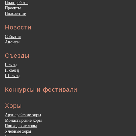
План работы
Проекты
Положение
Новости
События
Анонсы
Съезды
I съезд
II съезд
III съезд
Конкурсы и фестивали
Хоры
Архиерейские хоры
Монастырские хоры
Приходские хоры
Учебные хоры