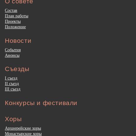
О совете
Состав
План работы
Проекты
Положение
Новости
События
Анонсы
Съезды
I съезд
II съезд
III съезд
Конкурсы и фестивали
Хоры
Архиерейские хоры
Монастырские хоры